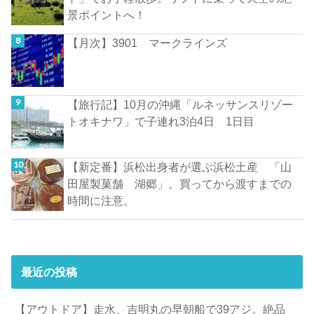
景ポイントへ！
【月次】3901 マークラインズ
【旅行記】10月の沖縄「ルネッサンスリゾー
トオキナワ」で子連れ3泊4日 1日目
【新定番】浜松出身者が選ぶ浜松土産 「山
田屋製菓舗 湖郷」。買ってから渡すまでの
時間に注意。
最近の投稿
【アウトドア】走水、吉明丸の早朝船で39アジ。絶品