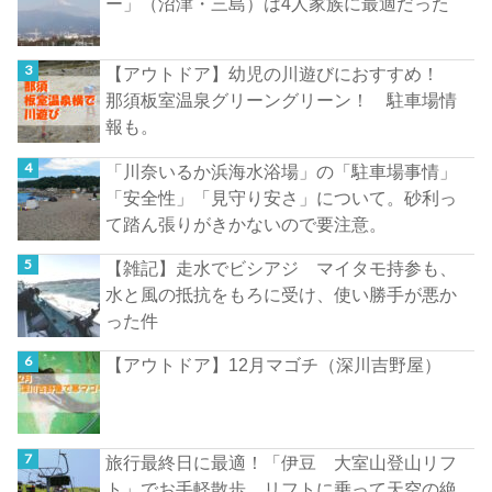
ー」（沼津・三島）は4人家族に最適だった
【アウトドア】幼児の川遊びにおすすめ！
那須板室温泉グリーングリーン！ 駐車場情
報も。
「川奈いるか浜海水浴場」の「駐車場事情」
「安全性」「見守り安さ」について。砂利っ
て踏ん張りがきかないので要注意。
【雑記】走水でビシアジ マイタモ持参も、
水と風の抵抗をもろに受け、使い勝手が悪か
った件
【アウトドア】12月マゴチ（深川吉野屋）
旅行最終日に最適！「伊豆 大室山登山リフ
ト」でお手軽散歩。リフトに乗って天空の絶