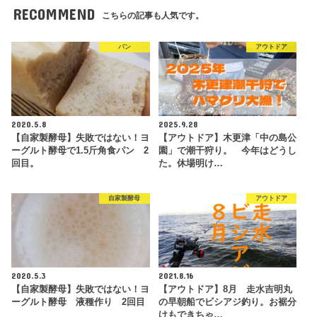
RECOMMEND
こちらの記事も人気です。
パン
アウトドア
2020.5.8
2025.9.28
【自家製酵母】失敗ではない！ヨ
【アウトドア】木更津「中の島公
ーグルト酵母で1.5斤角食パン 2
園」で潮干狩り。 今年はどうし
回目。
た。休場明け…
自家製酵母
アウトドア
2020.5.3
2021.8.16
【自家製酵母】失敗ではない！ヨ
【アウトドア】8月 走水吉明丸
ーグルト酵母 液種作り 2回目
の早朝船でビシアジ釣り。お裾分
けもできちゃ…