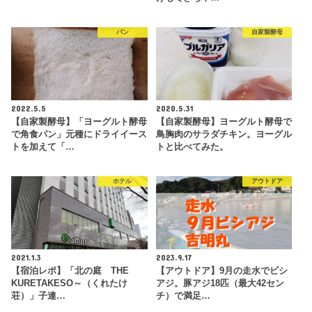
パン
自家製酵母
2022.5.5
2020.5.31
【自家製酵母】「ヨーグルト酵母
【自家製酵母】ヨーグルト酵母で
で角食パン」元種にドライイース
鳥胸肉のサラダチキン。ヨーグル
トを加えて「…
トと比べてみた。
ホテル
アウトドア
2021.1.3
2023.9.17
【宿泊レポ】「北の庭 THE
【アウトドア】9月の走水でビシ
KURETAKESO～（くれたけ
アジ。豚アジ18匹（最大42セン
荘）」子連…
チ）で満足…