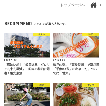
トップページへ
RECOMMEND
こちらの記事も人気です。
ホテル
雑記
2023.3.22
2019.9.21
【宿泊レポ】「飯岡温泉 グロリ
松戸の梨。「高愛梨園」で新品種
ア九十九里浜」 釣りの前泊に最
「千葉K3号」に出会った。つい
適！格安素泊…
でに「甘太」…
雑記
食レポ