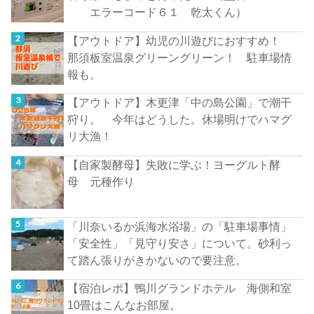
エラーコード６１ 乾太くん）
【アウトドア】幼児の川遊びにおすすめ！
那須板室温泉グリーングリーン！ 駐車場情
報も。
【アウトドア】木更津「中の島公園」で潮干
狩り。 今年はどうした。休場明けでハマグ
リ大漁！
【自家製酵母】失敗に学ぶ！ヨーグルト酵
母 元種作り
「川奈いるか浜海水浴場」の「駐車場事情」
「安全性」「見守り安さ」について。砂利っ
て踏ん張りがきかないので要注意。
【宿泊レポ】鴨川グランドホテル 海側和室
10畳はこんなお部屋。