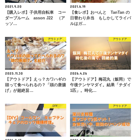
2021.9.20
2021.6.19
【購入レポ】子供用自転車 コー
【食レポ】おべんと TanTan の
ダーブルーム asson J22 （ア
日替わり弁当 もしかしてライバ
ッソ…
ルはガ…
アウトドア
アウトドア
2025.11.30
2026.4.26
【アウトドア】えっ？カワハギの
【アウトドア】梅花丸（飯岡）で
頭って食べられるの？「頭の唐揚
午後テンヤマダイ。結果「チダイ
げ」が超絶旨…
1匹」。時化…
DIY
アウトドア