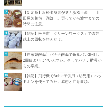
【新定番】浜松出身者が選ぶ浜松土産 「山
田屋製菓舗 湖郷」。買ってから渡すまでの
時間に注意。
【雑記】松戸市「クリーンワークス」で園芸
残土の回収を頼んだよ。
【自家製酵母】バナナ酵母で角食パン3回目。
2回目よりはだいぶマシ。そしてバナナ酵母か
らの卒業。
【雑記】飛行機でAnble子供用（幼児用）ヘッ
ドホンを使ってみた。感想と注意事項。