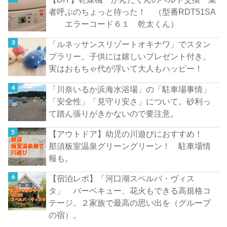
者呼ぶのちょっと待った！ （型番RDT51SA
エラーコード６１ 乾太くん）
「ルネッサンスリゾートオキナワ」でスタン
プラリー。子供には嬉しいプレゼント付き。
実はおもちゃ代が浮いて大人もハッピー！
「川奈いるか浜海水浴場」の「駐車場事情」
「安全性」「見守り安さ」について。砂利っ
て踏ん張りがきかないので要注意。
【アウトドア】幼児の川遊びにおすすめ！
那須板室温泉グリーングリーン！ 駐車場情
報も。
【宿泊レポ】「河口湖スペルバ・ヴィス
タ」 バーベキュー、花火もできる高規格コ
テージ。２家族で最高の思い出を（グループ
の宿）。