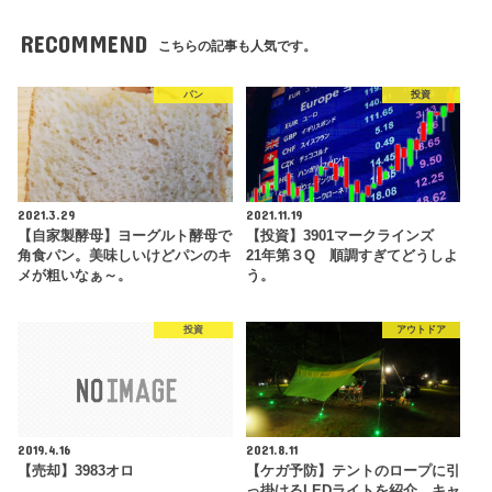
RECOMMEND
こちらの記事も人気です。
パン
投資
2021.3.29
2021.11.19
【自家製酵母】ヨーグルト酵母で
【投資】3901マークラインズ
角食パン。美味しいけどパンのキ
21年第３Q 順調すぎてどうしよ
メが粗いなぁ～。
う。
投資
アウトドア
2019.4.16
2021.8.11
【売却】3983オロ
【ケガ予防】テントのロープに引
っ掛けるLEDライトを紹介。キャ