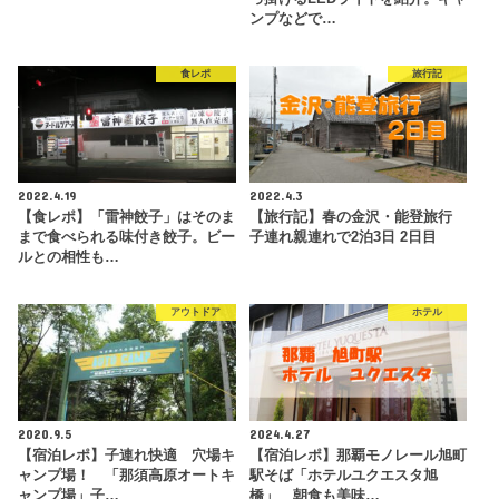
ンプなどで…
食レポ
旅行記
2022.4.19
2022.4.3
【食レポ】「雷神餃子」はそのま
【旅行記】春の金沢・能登旅行
まで食べられる味付き餃子。ビー
子連れ親連れで2泊3日 2日目
ルとの相性も…
アウトドア
ホテル
2020.9.5
2024.4.27
【宿泊レポ】子連れ快適 穴場キ
【宿泊レポ】那覇モノレール旭町
ャンプ場！ 「那須高原オートキ
駅そば「ホテルユクエスタ旭
ャンプ場」子…
橋」 朝食も美味…