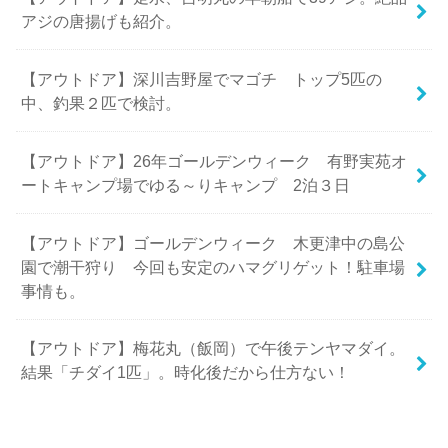
アジの唐揚げも紹介。
【アウトドア】深川吉野屋でマゴチ トップ5匹の
中、釣果２匹で検討。
【アウトドア】26年ゴールデンウィーク 有野実苑オ
ートキャンプ場でゆる～りキャンプ 2泊３日
【アウトドア】ゴールデンウィーク 木更津中の島公
園で潮干狩り 今回も安定のハマグリゲット！駐車場
事情も。
【アウトドア】梅花丸（飯岡）で午後テンヤマダイ。
結果「チダイ1匹」。時化後だから仕方ない！