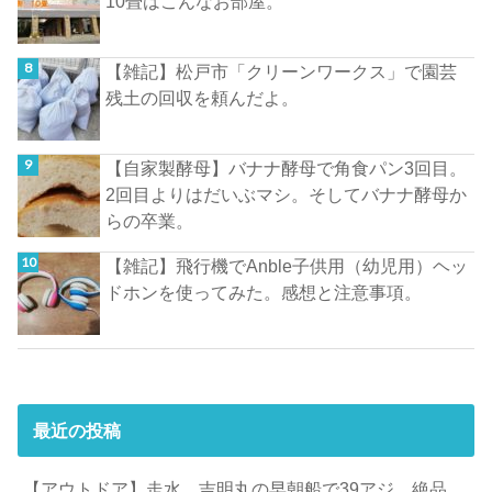
10畳はこんなお部屋。
【雑記】松戸市「クリーンワークス」で園芸
残土の回収を頼んだよ。
【自家製酵母】バナナ酵母で角食パン3回目。
2回目よりはだいぶマシ。そしてバナナ酵母か
らの卒業。
【雑記】飛行機でAnble子供用（幼児用）ヘッ
ドホンを使ってみた。感想と注意事項。
最近の投稿
【アウトドア】走水、吉明丸の早朝船で39アジ。絶品