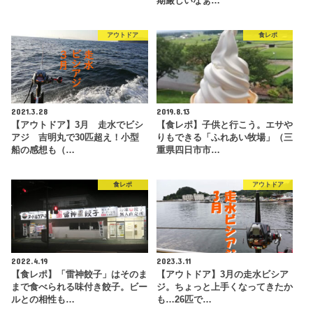
期厳しいなぁ…
アウトドア
食レポ
2021.3.28
2019.8.13
【アウトドア】3月 走水でビシ
【食レポ】子供と行こう。エサや
アジ 吉明丸で30匹超え！小型
りもできる「ふれあい牧場」（三
船の感想も（…
重県四日市市…
食レポ
アウトドア
2022.4.19
2023.3.11
【食レポ】「雷神餃子」はそのま
【アウトドア】3月の走水ビシア
まで食べられる味付き餃子。ビー
ジ。ちょっと上手くなってきたか
ルとの相性も…
も…26匹で…