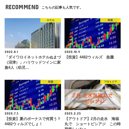
RECOMMEND
こちらの記事も人気です。
ホテル
投資
2022.8.1
2020.10.9
「ダイワロイネットホテルぬまづ
【投資】4482ウィルズ 急騰
（沼津）」ハリウッドツインに家
族4人（幼児…
投資
アウトドア
2020.7.3
2025.2.25
【投資】夏のボーナスで何買う？
【アウトドア】2月の走水 海福
4482ウィルズでしょ！
丸で ショートビシアジ この時