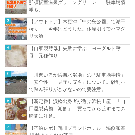
那須板室温泉グリーングリーン！ 駐車場情
報も。
【アウトドア】木更津「中の島公園」で潮干
狩り。 今年はどうした。休場明けでハマグ
リ大漁！
【自家製酵母】失敗に学ぶ！ヨーグルト酵
母 元種作り
「川奈いるか浜海水浴場」の「駐車場事情」
「安全性」「見守り安さ」について。砂利っ
て踏ん張りがきかないので要注意。
【新定番】浜松出身者が選ぶ浜松土産 「山
田屋製菓舗 湖郷」。買ってから渡すまでの
時間に注意。
【宿泊レポ】鴨川グランドホテル 海側和室