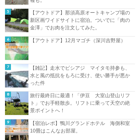
【アウトドア】那須高原オートキャンプ場の
新区画ワイドサイトに宿泊。ついでに「肉の
金澤」でお肉を注文してみた。
【アウトドア】12月マゴチ（深川吉野屋）
【雑記】走水でビシアジ マイタモ持参も、
水と風の抵抗をもろに受け、使い勝手が悪か
った件
旅行最終日に最適！「伊豆 大室山登山リフ
ト」でお手軽散歩。リフトに乗って天空の絶
景ポイントへ！
【宿泊レポ】鴨川グランドホテル 海側和室
10畳はこんなお部屋。