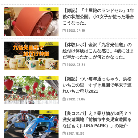
雑記
【雑記】「土屋鞄のランドセル」1年
後の状態公開。小1女子が使った場合
こうなった。
2022.04.10
旅行記
【体験レポ】金沢「九谷光仙窯」の
絵付け体験はこんな感じ。4歳にはま
だ早かったか…が何とかなった。
2022.03.31
雑記
【雑記】つい毎年通っちゃう。浜松
いちごの里 すずき農園で年末子連
れいちご狩り2021
2022.01.06
雑記
【良コスパ】え？乗り物が50円？？
激安遊園地「前橋市中央児童遊園る
なぱぁく(LUNA PARK）」の紹介
2021.12.20