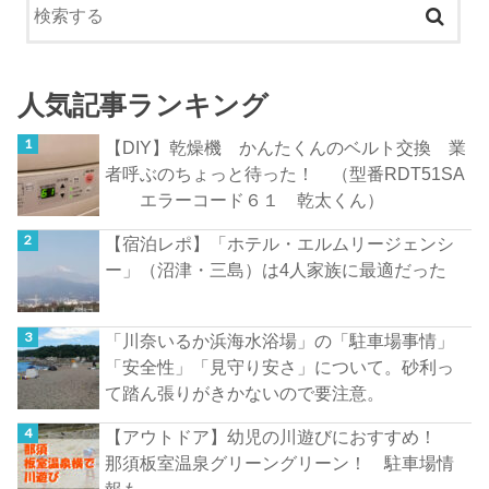
人気記事ランキング
【DIY】乾燥機 かんたくんのベルト交換 業
者呼ぶのちょっと待った！ （型番RDT51SA
エラーコード６１ 乾太くん）
【宿泊レポ】「ホテル・エルムリージェンシ
ー」（沼津・三島）は4人家族に最適だった
「川奈いるか浜海水浴場」の「駐車場事情」
「安全性」「見守り安さ」について。砂利っ
て踏ん張りがきかないので要注意。
【アウトドア】幼児の川遊びにおすすめ！
那須板室温泉グリーングリーン！ 駐車場情
報も。