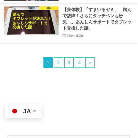
雑記
【実体験】「すまいるゼミ」 踏ん
で故障！さらにタッチペンも紛
失…。あんしんサポートでタブレッ
ト交換した話。
2021.11.30
1
2
3
4
>
JA