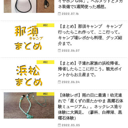
イヤホン G56」。ヘルメットとメガ
ネ装備で1週間使った感想。
2022.07.16
雑記
【まとめ】那須キャンプ キャンプ
行ったらこれ作って、ここ行って。
キャンプ場レポから料理、グッズ紹
介まで。
2022.06.07
雑記
【まとめ】子連れ家族の浜松帰省。
帰省したらここに行こう。観光ポイ
ントからお土産まで。
2022.06.04
雑記
【体験レポ】雨の日に最適！幼児連
れで「星くずの里たかやま 黒耀石体
験ミュージアム」。ネックレス造り
体験に大満足。（蓼科、白樺湖、黒
曜石体験）
2022.05.05