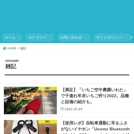
ホーム
カテゴリー
お問い合わせ
サイトポリシー
HOME
雑記
雑記
雑記
【満足】「いちご空中農園いわた」
で子連れ年末いちご狩り2022。品種
と設備の紹介も。
2023.01.09
雑記
【使用レポ】自転車通勤に耳をふさ
がないイヤホン「Ucomx Bluetooth