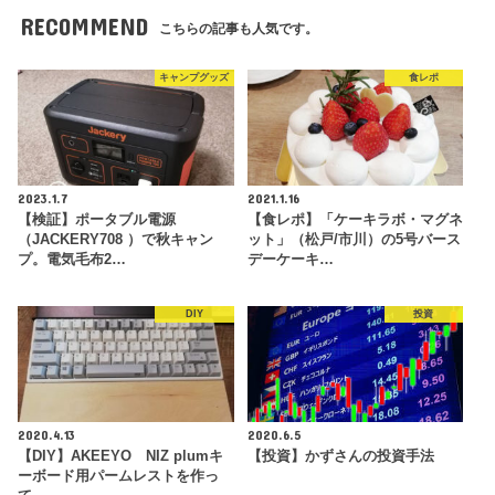
RECOMMEND
こちらの記事も人気です。
キャンプグッズ
食レポ
2023.1.7
2021.1.16
【検証】ポータブル電源
【食レポ】「ケーキラボ・マグネ
（JACKERY708 ）で秋キャン
ット」（松戸/市川）の5号バース
プ。電気毛布2…
デーケーキ…
DIY
投資
2020.4.13
2020.6.5
【DIY】AKEEYO NIZ plumキ
【投資】かずさんの投資手法
ーボード用パームレストを作っ