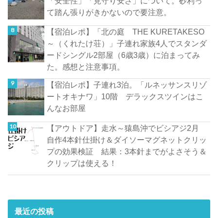
「安全性」「見守り安さ」について。砂利っ
て踏ん張りがきかないので要注意。
【宿泊レポ】「北の庭 THE KURETAKESO
～（くれたけ荘）」子連れ家族4人でスタンダ
ードシングル2部屋（6歳3歳）に泊まってみ
た。感想と注意事項。
【宿泊レポ】子連れ3泊。「ルネッサンスリゾ
ートオキナワ」10階 デラックスツインはこ
んなお部屋
【アウトドア】走水～猿島沖でビシアジ2月
自作4本針仕掛け＆ダイソーマグネットクリッ
プの効果検証 結果：3本針までがよさそう＆
クリップは使える！
最近の投稿