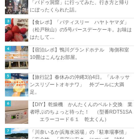
「バドゥ洞窟」に行ってみた、行き方と帰り
にぼったくられた話。
【食レポ】「パティスリー ハヤトヤマダ」
（松戸秋山）の5号バースデーケーキ。お味は
はたして…
【宿泊レポ】鴨川グランドホテル 海側和室
10畳はこんなお部屋。
【旅行記】春休みの沖縄3泊4日。「ルネッサ
ンスリゾートオキナワ」 外プールに大満
足。
【DIY】乾燥機 かんたくんのベルト交換 業
者呼ぶのちょっと待った！ （型番RDT51SA
エラーコード６１ 乾太くん）
「川奈いるか浜海水浴場」の「駐車場事情」