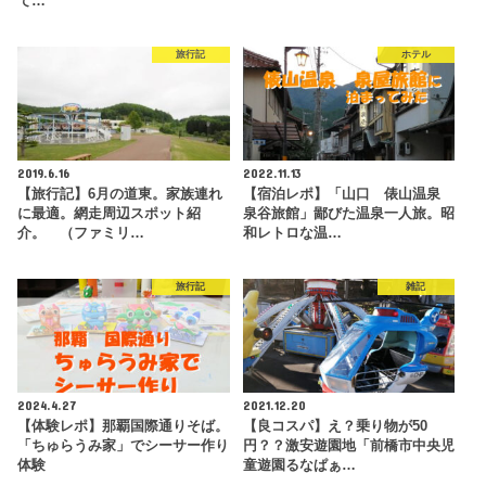
て…
旅行記
ホテル
2019.6.16
2022.11.13
【旅行記】6月の道東。家族連れ
【宿泊レポ】「山口 俵山温泉
に最適。網走周辺スポット紹
泉谷旅館」鄙びた温泉一人旅。昭
介。 （ファミリ…
和レトロな温…
旅行記
雑記
2024.4.27
2021.12.20
【体験レポ】那覇国際通りそば。
【良コスパ】え？乗り物が50
「ちゅらうみ家」でシーサー作り
円？？激安遊園地「前橋市中央児
体験
童遊園るなぱぁ…