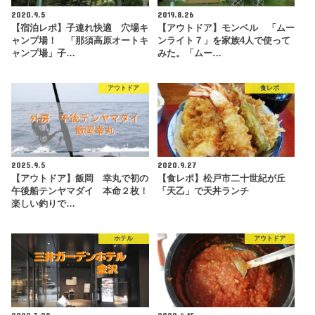
2020.9.5
2019.8.26
【宿泊レポ】子連れ快適 穴場キ
【アウトドア】モンベル 「ムー
ャンプ場！ 「那須高原オートキ
ンライト７」を家族4人で使って
ャンプ場」子…
みた。「ムー…
アウトドア
食レポ
2025.9.5
2020.9.27
【アウトドア】飯岡 幸丸で初の
【食レポ】松戸市二十世紀が丘
午後船テンヤマダイ 本命２枚！
「天乙」で天丼ランチ
楽しい釣りで…
ホテル
アウトドア