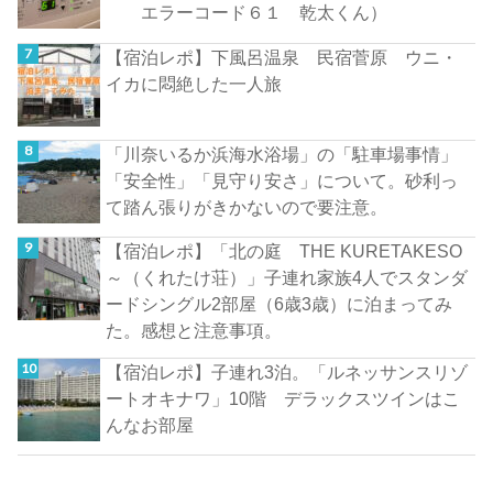
エラーコード６１ 乾太くん）
【宿泊レポ】下風呂温泉 民宿菅原 ウニ・
イカに悶絶した一人旅
「川奈いるか浜海水浴場」の「駐車場事情」
「安全性」「見守り安さ」について。砂利っ
て踏ん張りがきかないので要注意。
【宿泊レポ】「北の庭 THE KURETAKESO
～（くれたけ荘）」子連れ家族4人でスタンダ
ードシングル2部屋（6歳3歳）に泊まってみ
た。感想と注意事項。
【宿泊レポ】子連れ3泊。「ルネッサンスリゾ
ートオキナワ」10階 デラックスツインはこ
んなお部屋