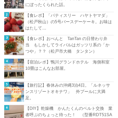
にぼったくられた話。
【食レポ】「パティスリー ハヤトヤマダ」
（松戸秋山）の5号バースデーケーキ。お味は
はたして…
【食レポ】おべんと TanTan の日替わり弁
当 もしかしてライバルはガッツリ系の「か
つや」？？（松戸市大橋 タンタン）
【宿泊レポ】鴨川グランドホテル 海側和室
10畳はこんなお部屋。
【旅行記】春休みの沖縄3泊4日。「ルネッサ
ンスリゾートオキナワ」 外プールに大満
足。
【DIY】乾燥機 かんたくんのベルト交換 業
者呼ぶのちょっと待った！ （型番RDT51SA