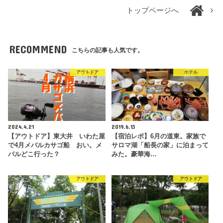
トップページへ
RECOMMEND
こちらの記事も人気です。
アウトドア
ホテル
2024.4.21
2019.6.13
【アウトドア】東大井 いわた屋
【宿泊レポ】6月の道東。家族で
で4月メバルカサゴ船 おい。メ
サロマ湖「船長の家」に泊まって
バルどこ行った？
みた。豪華海…
アウトドア
アウトドア