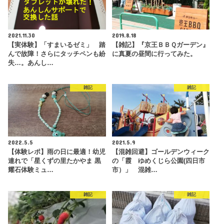
2021.11.30
2019.8.18
【実体験】「すまいるゼミ」 踏
【雑記】『京王ＢＢＱガーデン』
んで故障！さらにタッチペンも紛
に真夏の昼間に行ってみた。
失…。あんし…
雑記
雑記
2022.5.5
2021.5.9
【体験レポ】雨の日に最適！幼児
【混雑回避】ゴールデンウィーク
連れで「星くずの里たかやま 黒
の「霞 ゆめくじら公園(四日市
耀石体験ミュ…
市）」 混雑…
雑記
雑記