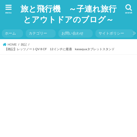
旅と飛行機 ～子連れ旅行
menu
search
とアウトドアのブログ～
ホーム
カテゴリー
お問い合わせ
サイトポリシー
HOME
雑記
【雑記】レッツノートQV８CF 12インチに最適 kasaquaタブレットスタンド