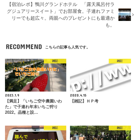
【宿泊レポ】鴨川グランドホテル 「露天風呂付ラ
グジュアリースイート」でお部屋食。子連れファミ
リーでも超広々。両親へのプレゼントにも最適か
も。
RECOMMEND
こちらの記事も人気です。
雑記
雑記
2023.1.9
2020.4.15
【満足】「いちご空中農園いわ
【雑記】ＨＰ考
た」で子連れ年末いちご狩り
2022。品種と設…
雑記
雑記