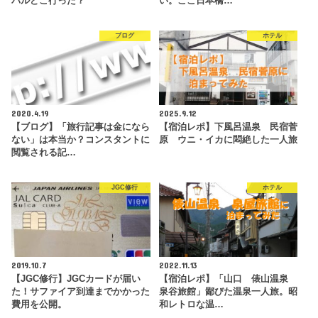
バルどこ行った？
い。ここ日本橋…
ブログ
ホテル
2020.4.19
2025.9.12
【ブログ】「旅行記事は金になら
【宿泊レポ】下風呂温泉 民宿菅
ない」は本当か？コンスタントに
原 ウニ・イカに悶絶した一人旅
閲覧される記…
JGC修行
ホテル
2019.10.7
2022.11.13
【JGC修行】JGCカードが届い
【宿泊レポ】「山口 俵山温泉
た！サファイア到達までかかった
泉谷旅館」鄙びた温泉一人旅。昭
費用を公開。
和レトロな温…