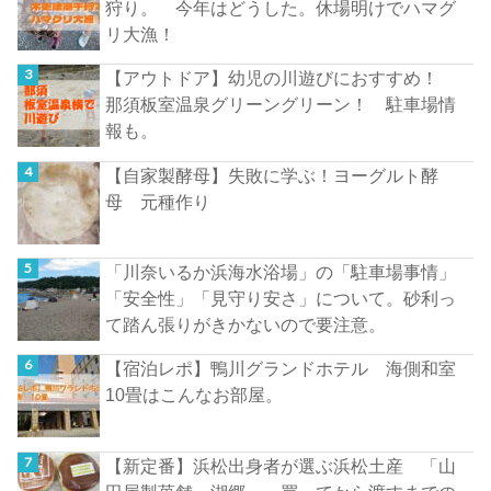
狩り。 今年はどうした。休場明けでハマグ
リ大漁！
【アウトドア】幼児の川遊びにおすすめ！
那須板室温泉グリーングリーン！ 駐車場情
報も。
【自家製酵母】失敗に学ぶ！ヨーグルト酵
母 元種作り
「川奈いるか浜海水浴場」の「駐車場事情」
「安全性」「見守り安さ」について。砂利っ
て踏ん張りがきかないので要注意。
【宿泊レポ】鴨川グランドホテル 海側和室
10畳はこんなお部屋。
【新定番】浜松出身者が選ぶ浜松土産 「山