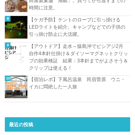
田屋製菓舗 湖郷」。買ってから渡すまでの
時間に注意。
【ケガ予防】テントのロープに引っ掛ける
LEDライトを紹介。キャンプなどでの子供の
引っ掛け防止に大活躍。
【アウトドア】走水～猿島沖でビシアジ2月
自作4本針仕掛け＆ダイソーマグネットクリッ
プの効果検証 結果：3本針までがよさそう＆
クリップは使える！
【宿泊レポ】下風呂温泉 民宿菅原 ウニ・
イカに悶絶した一人旅
最近の投稿