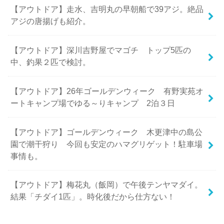
【アウトドア】走水、吉明丸の早朝船で39アジ。絶品
アジの唐揚げも紹介。
【アウトドア】深川吉野屋でマゴチ トップ5匹の
中、釣果２匹で検討。
【アウトドア】26年ゴールデンウィーク 有野実苑オ
ートキャンプ場でゆる～りキャンプ 2泊３日
【アウトドア】ゴールデンウィーク 木更津中の島公
園で潮干狩り 今回も安定のハマグリゲット！駐車場
事情も。
【アウトドア】梅花丸（飯岡）で午後テンヤマダイ。
結果「チダイ1匹」。時化後だから仕方ない！