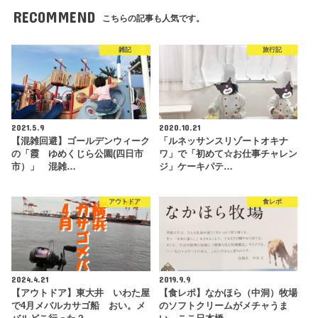
RECOMMEND
こちらの記事も人気です。
雑記
旅行記
2021.5.9
2020.10.21
【混雑回避】ゴールデンウィーク
「ルネッサンスリゾートオキナ
の「霞 ゆめくじら公園(四日市
ワ」で「初めて☆お仕事チャレン
市）」 混雑…
ジ」ケーキパテ…
アウトドア
食レポ
2024.4.21
2019.9.9
【アウトドア】東大井 いわた屋
【食レポ】なかほら（中洞）牧場
で4月メバルカサゴ船 おい。メ
のソフトクリームがメチャうま