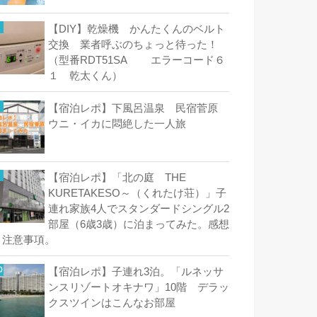
【DIY】乾燥機 かんたくんのベルト
交換 業者呼ぶのちょっと待った！
（型番RDT51SA エラーコード６
１ 乾太くん）
【宿泊レポ】下風呂温泉 民宿菅原
ウニ・イカに悶絶した一人旅
【宿泊レポ】「北の庭 THE
KURETAKESO～（くれたけ荘）」子
連れ家族4人でスタンダードシングル2
部屋（6歳3歳）に泊まってみた。感想
と注意事項。
【宿泊レポ】子連れ3泊。「ルネッサ
ンスリゾートオキナワ」10階 デラッ
クスツインはこんなお部屋