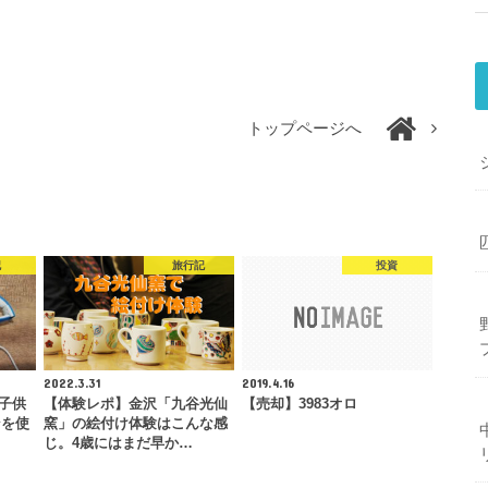
トップページへ
記
旅行記
投資
2022.3.31
2019.4.16
e子供
【体験レポ】金沢「九谷光仙
【売却】3983オロ
ンを使
窯」の絵付け体験はこんな感
じ。4歳にはまだ早か…