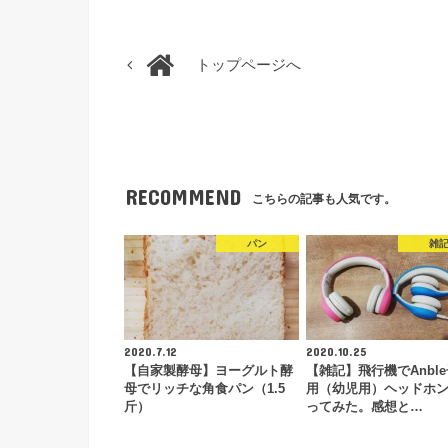
トップページへ
RECOMMEND
こちらの記事も人気です。
パン
雑
2020.7.12
2020.10.25
【自家製酵母】ヨーグルト酵
【雑記】飛行機でAnbl
母でリッチな角食パン（1.5
用（幼児用）ヘッドホ
斤）
ってみた。感想と…