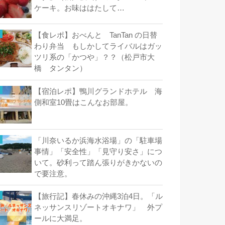
ケーキ。お味ははたして…
【食レポ】おべんと TanTan の日替
わり弁当 もしかしてライバルはガッ
ツリ系の「かつや」？？（松戸市大
橋 タンタン）
【宿泊レポ】鴨川グランドホテル 海
側和室10畳はこんなお部屋。
「川奈いるか浜海水浴場」の「駐車場
事情」「安全性」「見守り安さ」につ
いて。砂利って踏ん張りがきかないの
で要注意。
【旅行記】春休みの沖縄3泊4日。「ル
ネッサンスリゾートオキナワ」 外プ
ールに大満足。