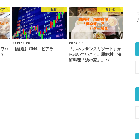
ドア
投資
食レポ
2019.12.28
2024.5.3
カワハ
【経過】7044 ピアラ
「ルネッサンスリゾート」か
の？
ら歩いていこう。恩納村 海
旨…
鮮料理「浜の家」。バ…