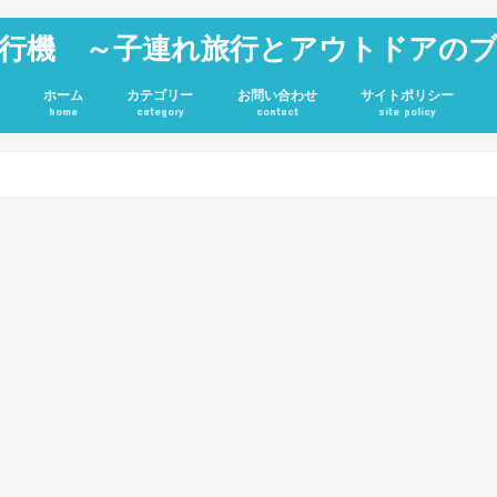
行機 ～子連れ旅行とアウトドアの
ホーム
カテゴリー
お問い合わせ
サイトポリシー
home
category
contact
site policy
雑記
JGC修行
旅行記
アウトドア
投資
ホテル
キャンプグッズ