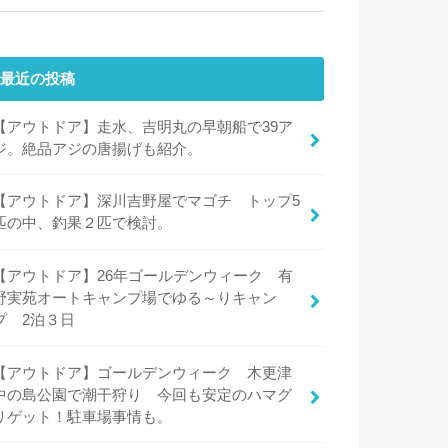
最近の投稿
【アウトドア】走水、吉明丸の早朝船で39ア
ジ。絶品アジの唐揚げも紹介。
【アウトドア】深川吉野屋でマゴチ トップ5
匹の中、釣果２匹で検討。
【アウトドア】26年ゴールデンウィーク 有
野実苑オートキャンプ場でゆる～りキャン
プ 2泊３日
【アウトドア】ゴールデンウィーク 木更津
中の島公園で潮干狩り 今回も安定のハマグ
リゲット！駐車場事情も。