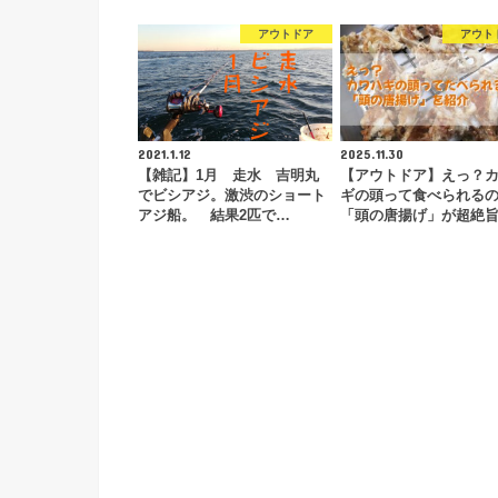
アウトドア
アウト
2021.1.12
2025.11.30
【雑記】1月 走水 吉明丸
【アウトドア】えっ？
でビシアジ。激渋のショート
ギの頭って食べられる
アジ船。 結果2匹で…
「頭の唐揚げ」が超絶