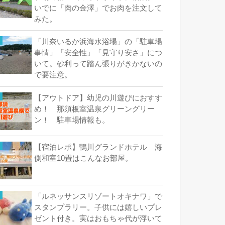
いでに「肉の金澤」でお肉を注文して
みた。
「川奈いるか浜海水浴場」の「駐車場
事情」「安全性」「見守り安さ」につ
いて。砂利って踏ん張りがきかないの
で要注意。
【アウトドア】幼児の川遊びにおすす
め！ 那須板室温泉グリーングリー
ン！ 駐車場情報も。
【宿泊レポ】鴨川グランドホテル 海
側和室10畳はこんなお部屋。
「ルネッサンスリゾートオキナワ」で
スタンプラリー。子供には嬉しいプレ
ゼント付き。実はおもちゃ代が浮いて