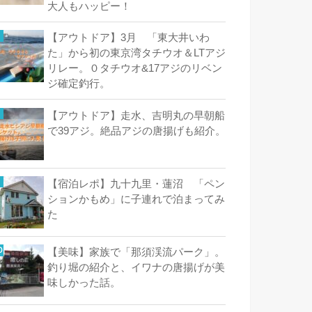
大人もハッピー！
【アウトドア】3月 「東大井いわ
た」から初の東京湾タチウオ＆LTアジ
リレー。０タチウオ&17アジのリベン
ジ確定釣行。
【アウトドア】走水、吉明丸の早朝船
で39アジ。絶品アジの唐揚げも紹介。
【宿泊レポ】九十九里・蓮沼 「ペン
ションかもめ」に子連れで泊まってみ
た
【美味】家族で「那須渓流パーク」。
釣り堀の紹介と、イワナの唐揚げが美
味しかった話。