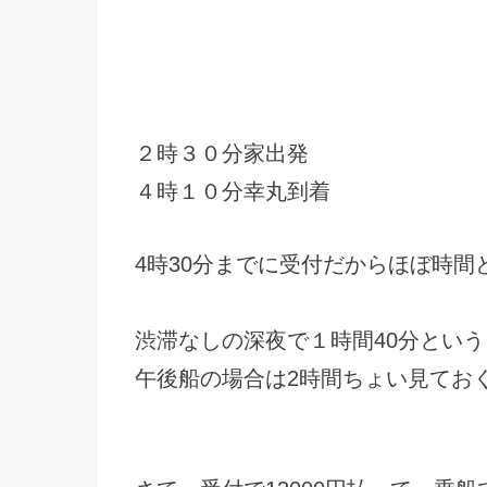
２時３０分家出発
４時１０分幸丸到着
4時30分までに受付だからほぼ時間
渋滞なしの深夜で１時間40分とい
午後船の場合は2時間ちょい見てお