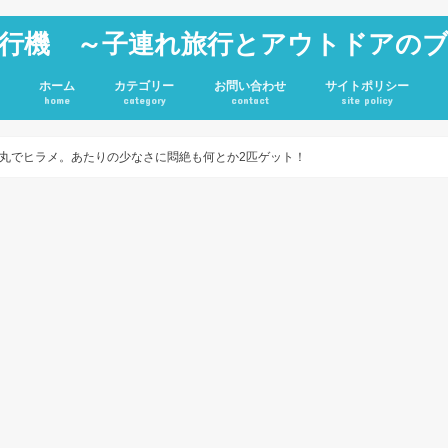
行機 ～子連れ旅行とアウトドアの
ホーム
カテゴリー
お問い合わせ
サイトポリシー
home
category
contact
site policy
雑記
JGC修行
旅行記
アウトドア
投資
ホテル
キャンプグッズ
丸でヒラメ。あたりの少なさに悶絶も何とか2匹ゲット！