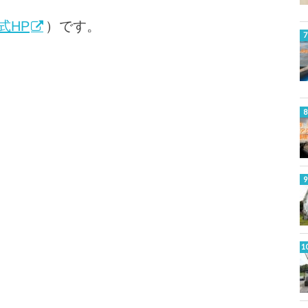
式HP
）です。