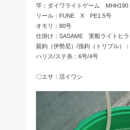
竿：ダイワライトゲーム MHH190
リール：FUNE X PE1.5号
オモリ：80号
仕掛け：SASAME 実船ライト
親鈎（伊勢尼）/孫鈎（トリプル）：1
ハリス/ステ糸：6号/4号
〇エサ：活イワシ