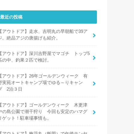
最近の投稿
【アウトドア】走水、吉明丸の早朝船で39ア
ジ。絶品アジの唐揚げも紹介。
【アウトドア】深川吉野屋でマゴチ トップ5
匹の中、釣果２匹で検討。
【アウトドア】26年ゴールデンウィーク 有
野実苑オートキャンプ場でゆる～りキャン
プ 2泊３日
【アウトドア】ゴールデンウィーク 木更津
中の島公園で潮干狩り 今回も安定のハマグ
リゲット！駐車場事情も。
【アウトドア】梅花丸（飯岡）で午後テンヤ