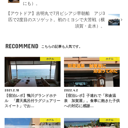
にも）。
【アウトドア】吉明丸で7月ビシアジ早朝船 アジ3
匹で2度目のスソゲット。初のミヨシで大苦戦（横
須賀・走水）。
RECOMMEND
こちらの記事も人気です。
ホテル
ホテル
2021.2.18
2022.4.2
【宿泊レポ】鴨川グランドホテ
【宿泊レポ】子連れで「和倉温
ル 「露天風呂付ラグジュアリー
泉 加賀屋」。食事に飽きた子供
スイート」でお…
への対応に感謝…
ホテル
ホテル