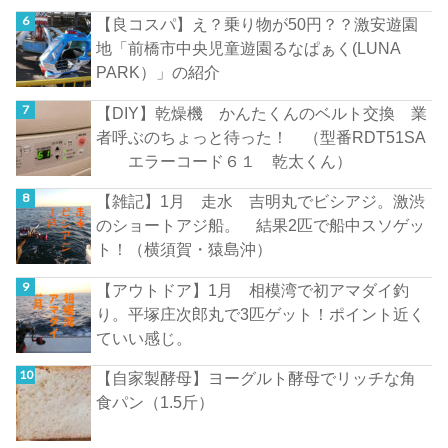
【良コスパ】え？乗り物が50円？？激安遊園
地「前橋市中央児童遊園るなぱぁく(LUNA
PARK）」の紹介
【DIY】乾燥機 かんたくんのベルト交換 業
者呼ぶのちょっと待った！ （型番RDT51SA
エラーコード６１ 乾太くん）
【雑記】1月 走水 吉明丸でビシアジ。激渋
のショートアジ船。 結果2匹で船中スソゲッ
ト！（横須賀・猿島沖）
【アウトドア】1月 相模湾で初アマダイ釣
り。平塚庄次郎丸で3匹ゲット！ポイント近く
ていい感じ。
【自家製酵母】ヨーグルト酵母でリッチな角
食パン（1.5斤）