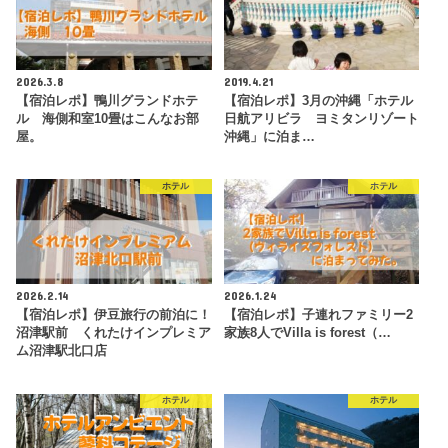
2026.3.8
2019.4.21
【宿泊レポ】鴨川グランドホテ
【宿泊レポ】3月の沖縄「ホテル
ル 海側和室10畳はこんなお部
日航アリビラ ヨミタンリゾート
屋。
沖縄」に泊ま…
ホテル
ホテル
2026.2.14
2026.1.24
【宿泊レポ】伊豆旅行の前泊に！
【宿泊レポ】子連れファミリー2
沼津駅前 くれたけインプレミア
家族8人でVilla is forest（…
ム沼津駅北口店
ホテル
ホテル