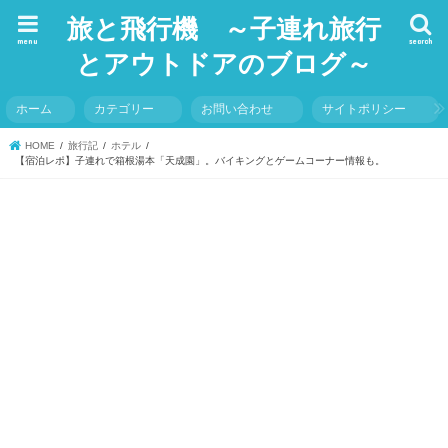
旅と飛行機 ～子連れ旅行
menu
search
とアウトドアのブログ～
ホーム
カテゴリー
お問い合わせ
サイトポリシー
HOME
旅行記
ホテル
【宿泊レポ】子連れで箱根湯本「天成園」。バイキングとゲームコーナー情報も。