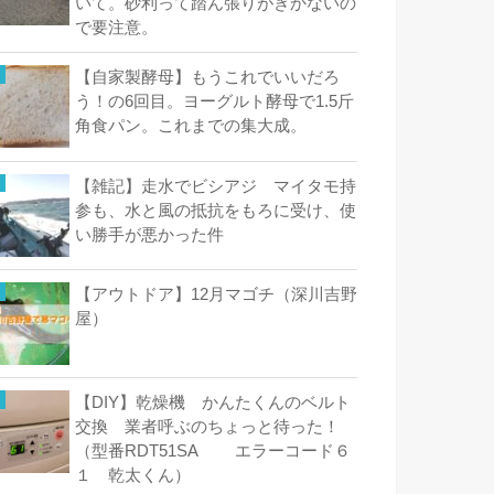
いて。砂利って踏ん張りがきかないの
で要注意。
【自家製酵母】もうこれでいいだろ
う！の6回目。ヨーグルト酵母で1.5斤
角食パン。これまでの集大成。
【雑記】走水でビシアジ マイタモ持
参も、水と風の抵抗をもろに受け、使
い勝手が悪かった件
【アウトドア】12月マゴチ（深川吉野
屋）
【DIY】乾燥機 かんたくんのベルト
交換 業者呼ぶのちょっと待った！
（型番RDT51SA エラーコード６
１ 乾太くん）