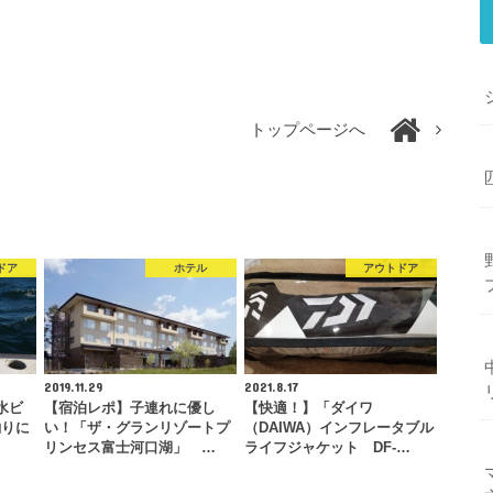
トップページへ
ドア
ホテル
アウトドア
2019.11.29
2021.8.17
水ビ
【宿泊レポ】子連れに優し
【快適！】「ダイワ
釣りに
い！「ザ・グランリゾートプ
（DAIWA）インフレータブル
リンセス富士河口湖」 …
ライフジャケット DF-…