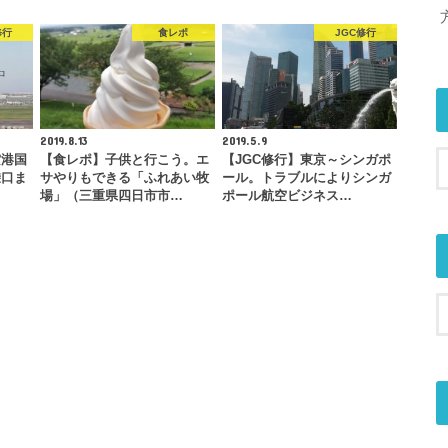
修行
食レポ
JGC修行
2019.8.13
2019.5.9
空港国
【食レポ】子供と行こう。エ
【JGC修行】東京～シンガポ
乗口ま
サやりもできる「ふれあい牧
ール。トラブルによりシンガ
場」（三重県四日市市…
ポール航空ビジネス…