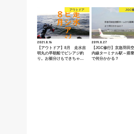
アウトドア
JGC
2021.8.16
2019.8.27
【アウトドア】8月 走水吉
【JGC修行】京急羽田
明丸の早朝船でビシアジ釣
内線ターミナル駅～搭
り。お裾分けもできちゃ…
で何分かかる？