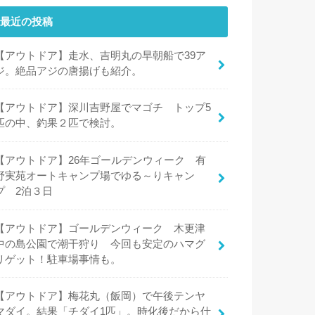
最近の投稿
【アウトドア】走水、吉明丸の早朝船で39ア
ジ。絶品アジの唐揚げも紹介。
【アウトドア】深川吉野屋でマゴチ トップ5
匹の中、釣果２匹で検討。
【アウトドア】26年ゴールデンウィーク 有
野実苑オートキャンプ場でゆる～りキャン
プ 2泊３日
【アウトドア】ゴールデンウィーク 木更津
中の島公園で潮干狩り 今回も安定のハマグ
リゲット！駐車場事情も。
【アウトドア】梅花丸（飯岡）で午後テンヤ
マダイ。結果「チダイ1匹」。時化後だから仕