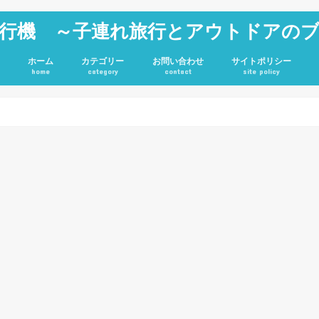
行機 ～子連れ旅行とアウトドアの
ホーム
カテゴリー
お問い合わせ
サイトポリシー
home
category
contact
site policy
雑記
JGC修行
旅行記
アウトドア
投資
ホテル
キャンプグッズ