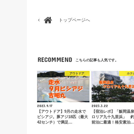
トップページへ
RECOMMEND
こちらの記事も人気です。
アウトドア
ホテ
2023.9.17
2023.3.22
【アウトドア】9月の走水で
【宿泊レポ】「飯岡温
ビシアジ。豚アジ18匹（最大
ロリア九十九里浜」 
42センチ）で満足…
前泊に最適！格安素泊