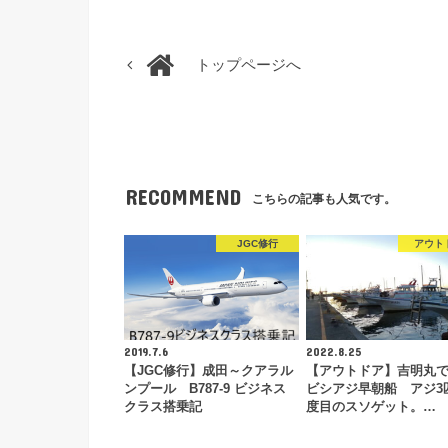
トップページへ
RECOMMEND
こちらの記事も人気です。
JGC修行
アウト
2019.7.6
2022.8.25
【JGC修行】成田～クアラル
【アウトドア】吉明丸で
ンプール B787-9 ビジネス
ビシアジ早朝船 アジ3
クラス搭乗記
度目のスソゲット。…