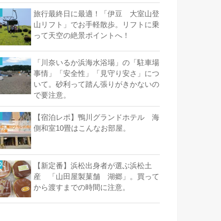
旅行最終日に最適！「伊豆 大室山登
山リフト」でお手軽散歩。リフトに乗
って天空の絶景ポイントへ！
「川奈いるか浜海水浴場」の「駐車場
事情」「安全性」「見守り安さ」につ
いて。砂利って踏ん張りがきかないの
で要注意。
【宿泊レポ】鴨川グランドホテル 海
側和室10畳はこんなお部屋。
【新定番】浜松出身者が選ぶ浜松土
産 「山田屋製菓舗 湖郷」。買って
から渡すまでの時間に注意。