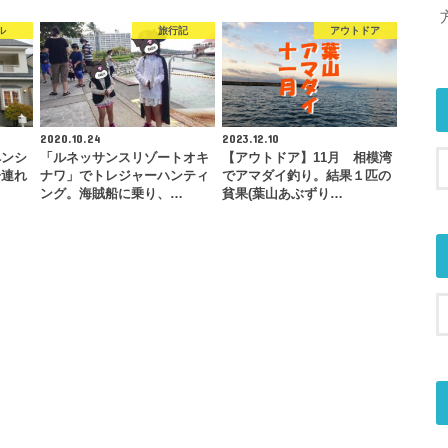
ル
旅行記
アウトドア
2020.10.24
2023.12.10
ペンシ
「ルネッサンスリゾートオキ
【アウトドア】11月 相模湾
子連れ
ナワ」でトレジャーハンティ
でアマダイ釣り。結果１匹の
ング。海賊船に乗り、…
貧果(葉山あぶずり…