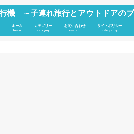
行機 ～子連れ旅行とアウトドアの
ホーム
カテゴリー
お問い合わせ
サイトポリシー
home
category
contact
site policy
雑記
JGC修行
旅行記
アウトドア
投資
ホテル
キャンプグッズ