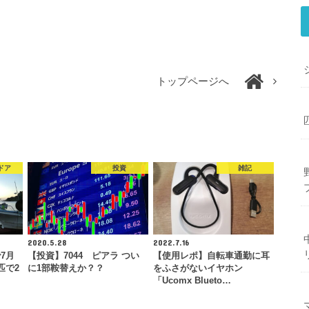
トップページへ
ドア
投資
雑記
2020.5.28
2022.7.16
7月
【投資】7044 ピアラ つい
【使用レポ】自転車通勤に耳
匹で2
に1部鞍替えか？？
をふさがないイヤホン
「Ucomx Blueto…