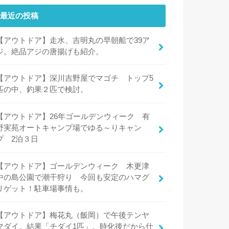
最近の投稿
【アウトドア】走水、吉明丸の早朝船で39ア
ジ。絶品アジの唐揚げも紹介。
【アウトドア】深川吉野屋でマゴチ トップ5
匹の中、釣果２匹で検討。
【アウトドア】26年ゴールデンウィーク 有
野実苑オートキャンプ場でゆる～りキャン
プ 2泊３日
【アウトドア】ゴールデンウィーク 木更津
中の島公園で潮干狩り 今回も安定のハマグ
リゲット！駐車場事情も。
【アウトドア】梅花丸（飯岡）で午後テンヤ
マダイ。結果「チダイ1匹」。時化後だから仕