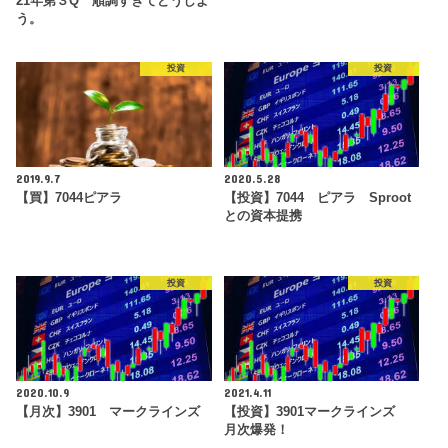
21年第３Q 順調すぎてどうしよ
う。
投資
投資
2019.9.7
2020.5.28
【買】7044ピアラ
【投資】7044 ピアラ Sproot
との資本提携
投資
投資
2020.10.9
2021.4.11
【月次】3901 マークラインズ
【投資】3901マークラインズ
月次爆発！