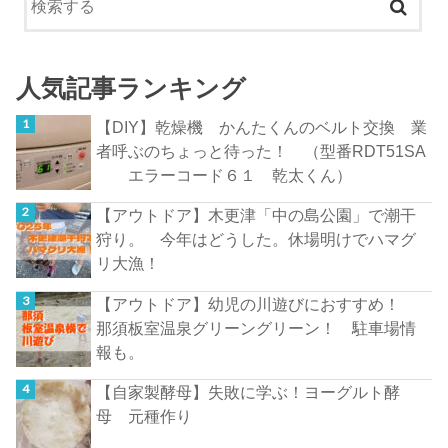
人気記事ランキング
【DIY】乾燥機 かんたくんのベルト交換 業
者呼ぶのちょっと待った！ （型番RDT51SA
エラーコード６１ 乾太くん）
【アウトドア】木更津「中の島公園」で潮干
狩り。 今年はどうした。休場明けでハマグ
リ大漁！
【アウトドア】幼児の川遊びにおすすめ！
那須板室温泉グリーングリーン！ 駐車場情
報も。
【自家製酵母】失敗に学ぶ！ヨーグルト酵
母 元種作り