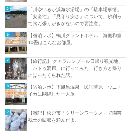
「川奈いるか浜海水浴場」の「駐車場事情」
「安全性」「見守り安さ」について。砂利っ
て踏ん張りがきかないので要注意。
【宿泊レポ】鴨川グランドホテル 海側和室
10畳はこんなお部屋。
【旅行記】 クアラルンプール日帰り観光地、
「バドゥ洞窟」に行ってみた、行き方と帰り
にぼったくられた話。
【宿泊レポ】下風呂温泉 民宿菅原 ウニ・
イカに悶絶した一人旅
【雑記】松戸市「クリーンワークス」で園芸
残土の回収を頼んだよ。