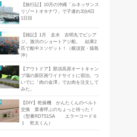
【旅行記】10月の沖縄「ルネッサンス
リゾートオキナワ」で子連れ3泊4日
1日目
【雑記】1月 走水 吉明丸でビシア
ジ。激渋のショートアジ船。 結果2
匹で船中スソゲット！（横須賀・猿島
沖）
【アウトドア】那須高原オートキャン
プ場の新区画ワイドサイトに宿泊。つ
いでに「肉の金澤」でお肉を注文して
みた。
【DIY】乾燥機 かんたくんのベルト
交換 業者呼ぶのちょっと待った！
（型番RDT51SA エラーコード６
１ 乾太くん）