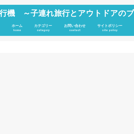
行機 ～子連れ旅行とアウトドアの
ホーム
カテゴリー
お問い合わせ
サイトポリシー
home
category
contact
site policy
雑記
JGC修行
旅行記
アウトドア
投資
ホテル
キャンプグッズ