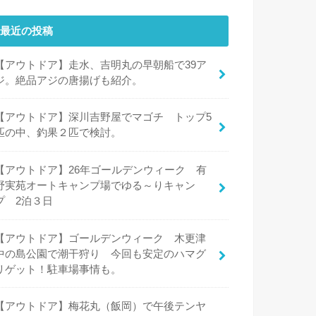
最近の投稿
【アウトドア】走水、吉明丸の早朝船で39ア
ジ。絶品アジの唐揚げも紹介。
【アウトドア】深川吉野屋でマゴチ トップ5
匹の中、釣果２匹で検討。
【アウトドア】26年ゴールデンウィーク 有
野実苑オートキャンプ場でゆる～りキャン
プ 2泊３日
【アウトドア】ゴールデンウィーク 木更津
中の島公園で潮干狩り 今回も安定のハマグ
リゲット！駐車場事情も。
【アウトドア】梅花丸（飯岡）で午後テンヤ