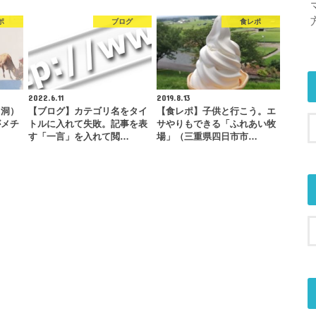
ポ
ブログ
食レポ
2022.6.11
2019.8.13
中洞）
【ブログ】カテゴリ名をタイ
【食レポ】子供と行こう。エ
がメチ
トルに入れて失敗。記事を表
サやりもできる「ふれあい牧
…
す「一言」を入れて閲…
場」（三重県四日市市…