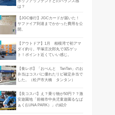
ポップアップテントとのバランス感
は？
【JGC修行】JGCカードが届いた！
サファイア到達までかかった費用を公
開。
【アウトドア】1月 相模湾で初アマ
ダイ釣り。平塚庄次郎丸で3匹ゲッ
ト！ポイント近くていい感じ。
【食レポ】「おべんと TanTan」のお
弁当はコスパに優れたリピ確定弁当で
した。（松戸市大橋 タンタン）
【良コスパ】え？乗り物が50円？？激
安遊園地「前橋市中央児童遊園るなぱ
ぁく(LUNA PARK）」の紹介