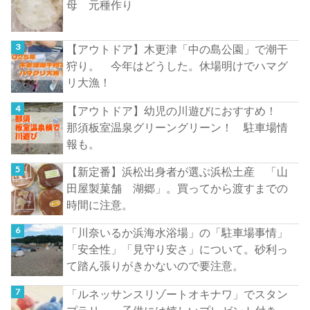
母 元種作り
【アウトドア】木更津「中の島公園」で潮干
狩り。 今年はどうした。休場明けでハマグ
リ大漁！
【アウトドア】幼児の川遊びにおすすめ！
那須板室温泉グリーングリーン！ 駐車場情
報も。
【新定番】浜松出身者が選ぶ浜松土産 「山
田屋製菓舗 湖郷」。買ってから渡すまでの
時間に注意。
「川奈いるか浜海水浴場」の「駐車場事情」
「安全性」「見守り安さ」について。砂利っ
て踏ん張りがきかないので要注意。
「ルネッサンスリゾートオキナワ」でスタン