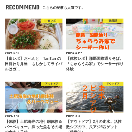
RECOMMEND
こちらの記事も人気です。
食レポ
旅行記
2021.6.19
2024.4.27
【食レポ】おべんと TanTan の
【体験レポ】那覇国際通りそば。
日替わり弁当 もしかしてライバ
「ちゅらうみ家」でシーサー作り
ルはガ…
体験
アウトドア
アウトドア
2026.1.13
2022.3.3
【体験】土肥海岸の地引網体験＆
【アウトドア】2月の走水。活性
バーベキュー。採った魚をその場
激シブの中、尺アジ5匹ゲット