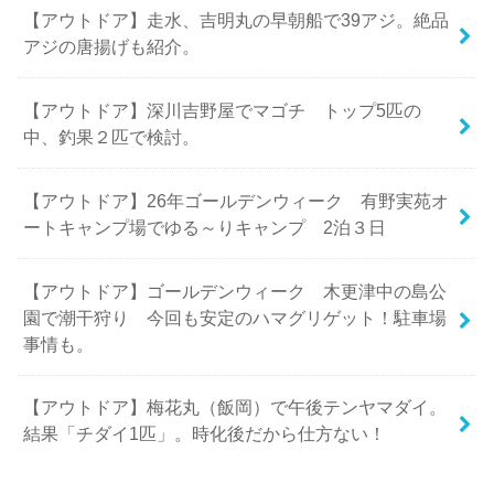
【アウトドア】走水、吉明丸の早朝船で39アジ。絶品
アジの唐揚げも紹介。
【アウトドア】深川吉野屋でマゴチ トップ5匹の
中、釣果２匹で検討。
【アウトドア】26年ゴールデンウィーク 有野実苑オ
ートキャンプ場でゆる～りキャンプ 2泊３日
【アウトドア】ゴールデンウィーク 木更津中の島公
園で潮干狩り 今回も安定のハマグリゲット！駐車場
事情も。
【アウトドア】梅花丸（飯岡）で午後テンヤマダイ。
結果「チダイ1匹」。時化後だから仕方ない！