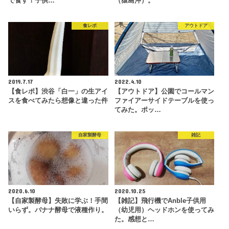
で食す！子供…
（猿島沖）。
食レポ
アウトドア
2019.7.17
2022.4.10
【食レポ】渋谷「白一」の生アイ
【アウトドア】公園でコールマン
スを食べてみたら想像と違った件
ファイアーサイドテーブルを使っ
てみた。ポッ…
自家製酵母
雑記
2020.6.10
2020.10.25
【自家製酵母】失敗に学ぶ！手間
【雑記】飛行機でAnble子供用
いらず。バナナ酵母で液種作り。
（幼児用）ヘッドホンを使ってみ
た。感想と…