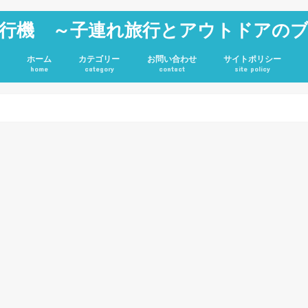
行機 ～子連れ旅行とアウトドアの
ホーム
カテゴリー
お問い合わせ
サイトポリシー
home
category
contact
site policy
雑記
JGC修行
旅行記
アウトドア
投資
ホテル
キャンプグッズ