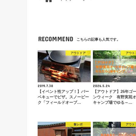
RECOMMEND
こちらの記事も人気です。
アウトドア
アウト
2019.7.30
2026.5.24
【イベント性アップ！】バー
【アウトドア】26年ゴ
ベキューでピザ。スノーピー
ンウィーク 有野実苑
ク「フィールドオーブ…
キャンプ場でゆる～…
食レポ
アウト