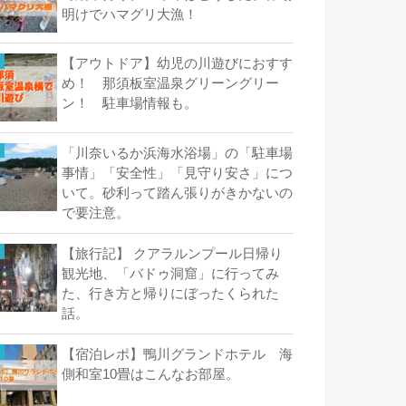
明けでハマグリ大漁！
【アウトドア】幼児の川遊びにおすす
め！ 那須板室温泉グリーングリー
ン！ 駐車場情報も。
「川奈いるか浜海水浴場」の「駐車場
事情」「安全性」「見守り安さ」につ
いて。砂利って踏ん張りがきかないの
で要注意。
【旅行記】 クアラルンプール日帰り
観光地、「バドゥ洞窟」に行ってみ
た、行き方と帰りにぼったくられた
話。
【宿泊レポ】鴨川グランドホテル 海
側和室10畳はこんなお部屋。