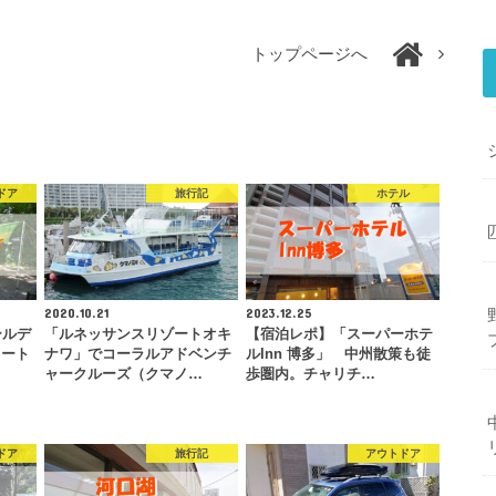
トップページへ
ドア
旅行記
ホテル
2020.10.21
2023.12.25
ールデ
「ルネッサンスリゾートオキ
【宿泊レポ】「スーパーホテ
オート
ナワ」でコーラルアドベンチ
ルInn 博多」 中州散策も徒
ャークルーズ（クマノ…
歩圏内。チャリチ…
ドア
旅行記
アウトドア