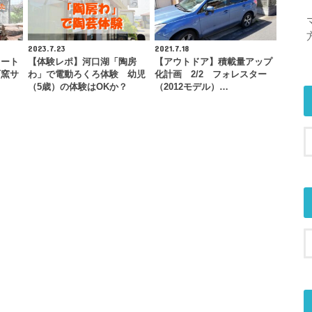
2023.7.23
2021.7.18
オート
【体験レポ】河口湖「陶房
【アウトドア】積載量アップ
石窯サ
わ」で電動ろくろ体験 幼児
化計画 2/2 フォレスター
…
（5歳）の体験はOKか？
（2012モデル）…