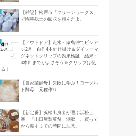
【雑記】松戸市「クリーンワークス」
で園芸残土の回収を頼んだよ。
【アウトドア】走水～猿島沖でビシア
ジ2月 自作4本針仕掛け＆ダイソーマ
グネットクリップの効果検証 結果：
3本針までがよさそう＆クリップは使
える！
【自家製酵母】失敗に学ぶ！ヨーグル
ト酵母 元種作り
【新定番】浜松出身者が選ぶ浜松土
産 「山田屋製菓舗 湖郷」。買って
から渡すまでの時間に注意。