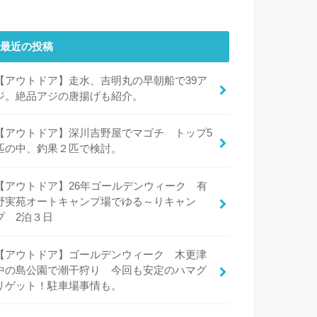
最近の投稿
【アウトドア】走水、吉明丸の早朝船で39ア
ジ。絶品アジの唐揚げも紹介。
【アウトドア】深川吉野屋でマゴチ トップ5
匹の中、釣果２匹で検討。
【アウトドア】26年ゴールデンウィーク 有
野実苑オートキャンプ場でゆる～りキャン
プ 2泊３日
【アウトドア】ゴールデンウィーク 木更津
中の島公園で潮干狩り 今回も安定のハマグ
リゲット！駐車場事情も。