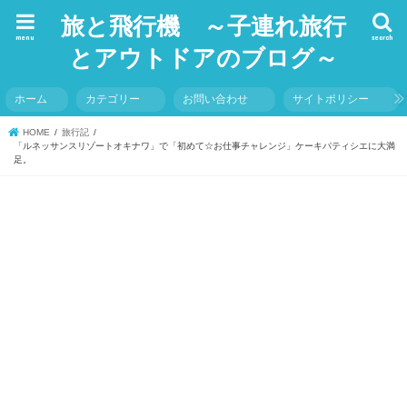
旅と飛行機 ～子連れ旅行
menu
search
とアウトドアのブログ～
ホーム
カテゴリー
お問い合わせ
サイトポリシー
HOME
旅行記
「ルネッサンスリゾートオキナワ」で「初めて☆お仕事チャレンジ」ケーキパティシエに大満
足。