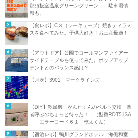
那須板室温泉グリーングリーン！ 駐車場情
報も。
【食レポ】C３（シーキューブ）焼きティラミ
スを食べてみた。子供大好き！お土産最適！
【アウトドア】公園でコールマンファイアー
サイドテーブルを使ってみた。ポップアップ
テントとのバランス感は？
【月次】3901 マークラインズ
【DIY】乾燥機 かんたくんのベルト交換 業
者呼ぶのちょっと待った！ （型番RDT51SA
エラーコード６１ 乾太くん）
【宿泊レポ】鴨川グランドホテル 海側和室