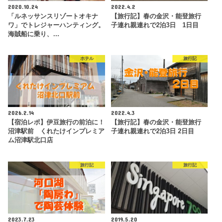
2020.10.24
2022.4.2
「ルネッサンスリゾートオキナ
【旅行記】春の金沢・能登旅行
ワ」でトレジャーハンティング。
子連れ親連れで2泊3日 1日目
海賊船に乗り、…
ホテル
旅行記
2026.2.14
2022.4.3
【宿泊レポ】伊豆旅行の前泊に！
【旅行記】春の金沢・能登旅行
沼津駅前 くれたけインプレミア
子連れ親連れで2泊3日 2日目
ム沼津駅北口店
旅行記
旅行記
2023.7.23
2019.5.20