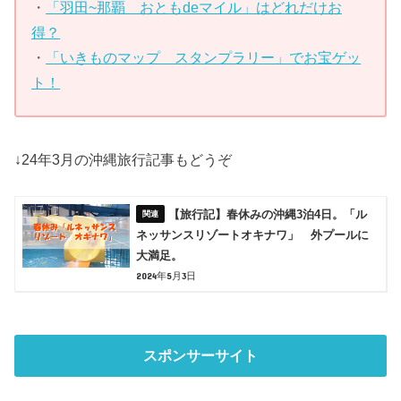
・
「羽田~那覇 おともdeマイル」はどれだけお
得？
・
「いきものマップ スタンプラリー」でお宝ゲッ
ト！
↓24年3月の沖縄旅行記事もどうぞ
【旅行記】春休みの沖縄3泊4日。「ル
ネッサンスリゾートオキナワ」 外プールに
大満足。
2024年5月3日
スポンサーサイト