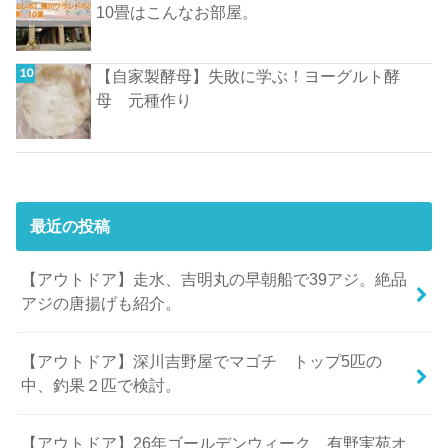
10畳はこんなお部屋。
【自家製酵母】失敗に学ぶ！ヨーグルト酵
母 元種作り
最近の投稿
【アウトドア】走水、吉明丸の早朝船で39アジ。絶品
アジの唐揚げも紹介。
【アウトドア】深川吉野屋でマゴチ トップ5匹の
中、釣果２匹で検討。
【アウトドア】26年ゴールデンウィーク 有野実苑オ