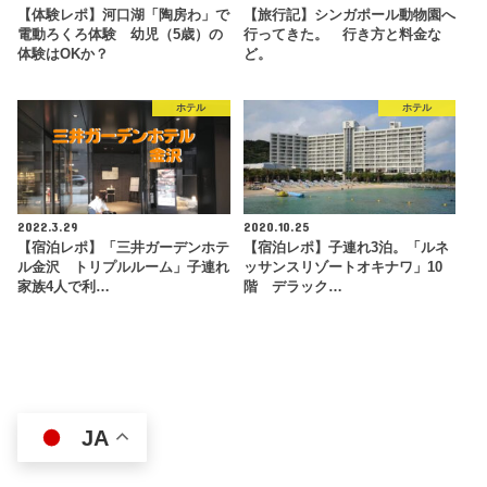
【体験レポ】河口湖「陶房わ」で
【旅行記】シンガポール動物園へ
電動ろくろ体験 幼児（5歳）の
行ってきた。 行き方と料金な
体験はOKか？
ど。
ホテル
ホテル
2022.3.29
2020.10.25
【宿泊レポ】「三井ガーデンホテ
【宿泊レポ】子連れ3泊。「ルネ
ル金沢 トリプルルーム」子連れ
ッサンスリゾートオキナワ」10
家族4人で利…
階 デラック…
JA