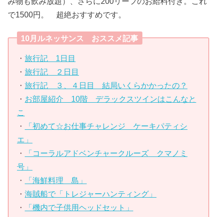
み物も飲み放題）、さらに200リーフのお給料付き。これ
で1500円。 超絶おすすめです。
10月ルネッサンス おススメ記事
・
旅行記 1日目
・
旅行記 ２日目
・
旅行記 ３、４日目 結局いくらかかったの？
・
お部屋紹介 10階 デラックスツインはこんなと
こ
・
「初めて☆お仕事チャレンジ ケーキパティシ
エ」
・
「コーラルアドベンチャークルーズ クマノミ
号」
・
「海鮮料理 島」
・
海賊船で「トレジャーハンティング」
・
「機内で子供用ヘッドセット」