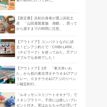
夏の昼間に行ってみた。
【新定番】浜松出身者が選ぶ浜松土
産 「山田屋製菓舗 湖郷」。買って
から渡すまでの時間に注意。
【アウトドア】コンパクトなのに頑
丈！ビシアジ釣りで「CHIBI-LARK」
（チビラーク）を使ってみた。尺アジ
ダブルでも余裕でした！
【アウトドア】3月 「東大井いわ
た」から初の東京湾タチウオ＆LTアジ
リレー。０タチウオ&17アジのリベン
ジ確定釣行。
「ルネッサンスリゾートオキナワ」で
スタンプラリー。子供には嬉しいプレ
ゼント付き。実はおもちゃ代が浮いて