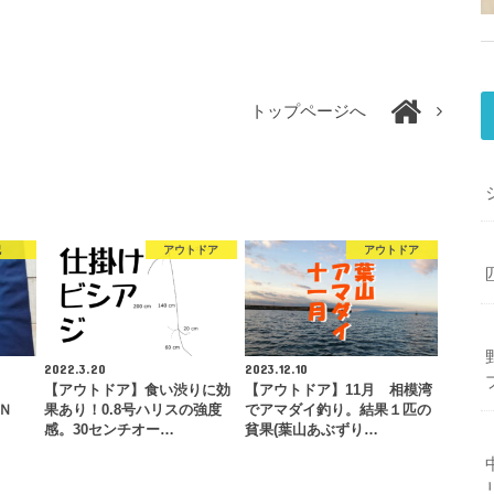
トップページへ
記
アウトドア
アウトドア
2022.3.20
2023.12.10
く
【アウトドア】食い渋りに効
【アウトドア】11月 相模湾
）Ｎ
果あり！0.8号ハリスの強度
でアマダイ釣り。結果１匹の
…
感。30センチオー…
貧果(葉山あぶずり…