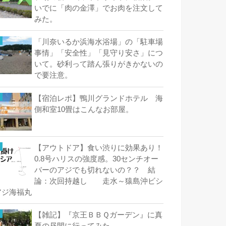
いでに「肉の金澤」でお肉を注文して
みた。
「川奈いるか浜海水浴場」の「駐車場
事情」「安全性」「見守り安さ」につ
いて。砂利って踏ん張りがきかないの
で要注意。
【宿泊レポ】鴨川グランドホテル 海
側和室10畳はこんなお部屋。
【アウトドア】食い渋りに効果あり！
0.8号ハリスの強度感。30センチオー
バーのアジでも切れないの？？ 結
論：次回持越し 走水～猿島沖ビシ
アジ海福丸
【雑記】『京王ＢＢＱガーデン』に真