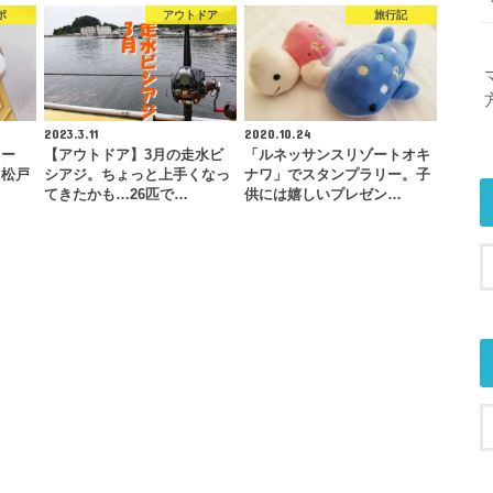
ポ
アウトドア
旅行記
2023.3.11
2020.10.24
リー
【アウトドア】3月の走水ビ
「ルネッサンスリゾートオキ
（松戸
シアジ。ちょっと上手くなっ
ナワ」でスタンプラリー。子
てきたかも…26匹で…
供には嬉しいプレゼン…