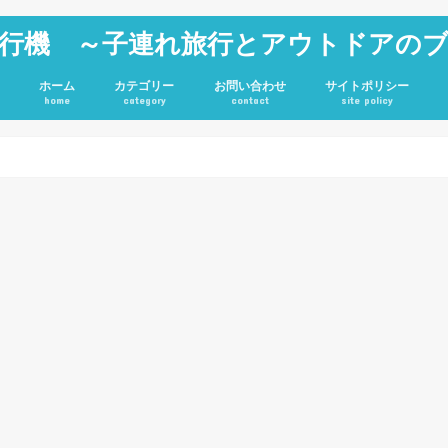
行機 ～子連れ旅行とアウトドアの
ホーム
カテゴリー
お問い合わせ
サイトポリシー
home
category
contact
site policy
雑記
JGC修行
旅行記
アウトドア
投資
ホテル
キャンプグッズ