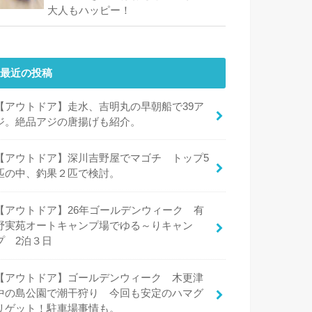
大人もハッピー！
最近の投稿
【アウトドア】走水、吉明丸の早朝船で39ア
ジ。絶品アジの唐揚げも紹介。
【アウトドア】深川吉野屋でマゴチ トップ5
匹の中、釣果２匹で検討。
【アウトドア】26年ゴールデンウィーク 有
野実苑オートキャンプ場でゆる～りキャン
プ 2泊３日
【アウトドア】ゴールデンウィーク 木更津
中の島公園で潮干狩り 今回も安定のハマグ
リゲット！駐車場事情も。