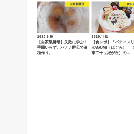
自家製酵母
食レ
2020.6.10
2020.11.12
【自家製酵母】失敗に学ぶ！
【食レポ】「パティス
手間いらず。バナナ酵母で液
HAGUMI（はぐみ）」
種作り。
市二十世紀が丘）の…