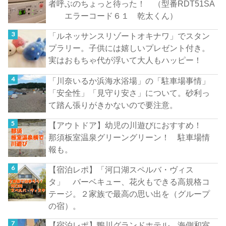
者呼ぶのちょっと待った！ （型番RDT51SA
エラーコード６１ 乾太くん）
「ルネッサンスリゾートオキナワ」でスタン
プラリー。子供には嬉しいプレゼント付き。
実はおもちゃ代が浮いて大人もハッピー！
「川奈いるか浜海水浴場」の「駐車場事情」
「安全性」「見守り安さ」について。砂利っ
て踏ん張りがきかないので要注意。
【アウトドア】幼児の川遊びにおすすめ！
那須板室温泉グリーングリーン！ 駐車場情
報も。
【宿泊レポ】「河口湖スペルバ・ヴィス
タ」 バーベキュー、花火もできる高規格コ
テージ。２家族で最高の思い出を（グループ
の宿）。
【宿泊レポ】鴨川グランドホテル 海側和室