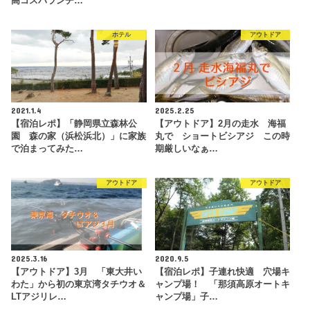
高コスパランチ…
ホテル
アウトドア
2021.1.4
2025.2.25
【宿泊レポ】「静岡県立森林公
【アウトドア】2月の走水 海福
園 森の家（浜松浜北）」に家族
丸で ショートビシアジ この時
で泊まってみた…
期厳しいなぁ…
アウトドア
アウトドア
2025.3.16
2020.9.5
【アウトドア】3月 「東大井い
【宿泊レポ】子連れ快適 穴場キ
わた」から初の東京湾タチウオ＆
ャンプ場！ 「那須高原オートキ
LTアジリレ…
ャンプ場」子…