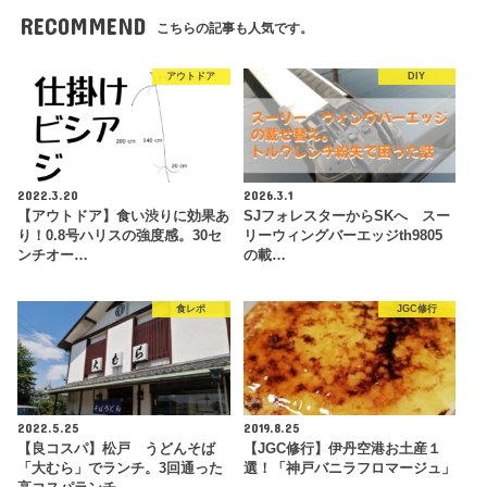
RECOMMEND
こちらの記事も人気です。
アウトドア
DIY
2022.3.20
2026.3.1
【アウトドア】食い渋りに効果あ
SJフォレスターからSKへ スー
り！0.8号ハリスの強度感。30セ
リーウィングバーエッジth9805
ンチオー…
の載…
食レポ
JGC修行
2022.5.25
2019.8.25
【良コスパ】松戸 うどんそば
【JGC修行】伊丹空港お土産１
「大むら」でランチ。3回通った
選！「神戸バニラフロマージュ」