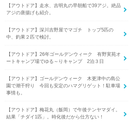
【アウトドア】走水、吉明丸の早朝船で39アジ。絶品
アジの唐揚げも紹介。
【アウトドア】深川吉野屋でマゴチ トップ5匹の
中、釣果２匹で検討。
【アウトドア】26年ゴールデンウィーク 有野実苑オ
ートキャンプ場でゆる～りキャンプ 2泊３日
【アウトドア】ゴールデンウィーク 木更津中の島公
園で潮干狩り 今回も安定のハマグリゲット！駐車場
事情も。
【アウトドア】梅花丸（飯岡）で午後テンヤマダイ。
結果「チダイ1匹」。時化後だから仕方ない！