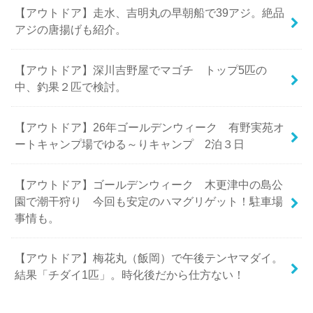
【アウトドア】走水、吉明丸の早朝船で39アジ。絶品
アジの唐揚げも紹介。
【アウトドア】深川吉野屋でマゴチ トップ5匹の
中、釣果２匹で検討。
【アウトドア】26年ゴールデンウィーク 有野実苑オ
ートキャンプ場でゆる～りキャンプ 2泊３日
【アウトドア】ゴールデンウィーク 木更津中の島公
園で潮干狩り 今回も安定のハマグリゲット！駐車場
事情も。
【アウトドア】梅花丸（飯岡）で午後テンヤマダイ。
結果「チダイ1匹」。時化後だから仕方ない！