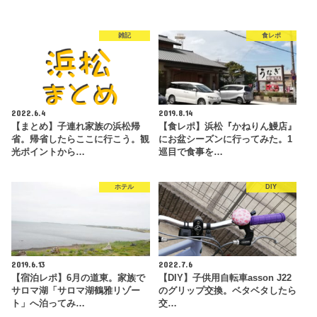
雑記
食レポ
2022.6.4
2019.8.14
【まとめ】子連れ家族の浜松帰
【食レポ】浜松『かねりん鰻店』
省。帰省したらここに行こう。観
にお盆シーズンに行ってみた。1
光ポイントから…
巡目で食事を…
ホテル
DIY
2019.6.13
2022.7.6
【宿泊レポ】6月の道東。家族で
【DIY】子供用自転車asson J22
サロマ湖「サロマ湖鶴雅リゾー
のグリップ交換。ベタベタしたら
ト」へ泊ってみ…
交…