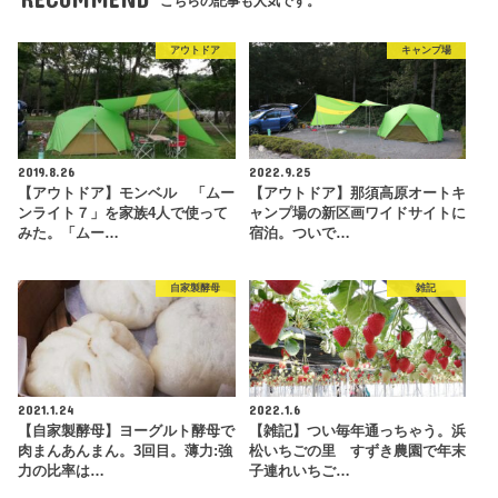
こちらの記事も人気です。
アウトドア
キャンプ場
2019.8.26
2022.9.25
【アウトドア】モンベル 「ムー
【アウトドア】那須高原オートキ
ンライト７」を家族4人で使って
ャンプ場の新区画ワイドサイトに
みた。「ムー…
宿泊。ついで…
自家製酵母
雑記
2021.1.24
2022.1.6
【自家製酵母】ヨーグルト酵母で
【雑記】つい毎年通っちゃう。浜
肉まんあんまん。3回目。薄力:強
松いちごの里 すずき農園で年末
力の比率は…
子連れいちご…