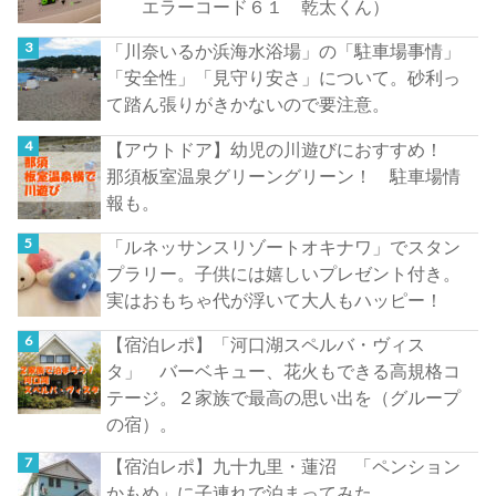
エラーコード６１ 乾太くん）
「川奈いるか浜海水浴場」の「駐車場事情」
「安全性」「見守り安さ」について。砂利っ
て踏ん張りがきかないので要注意。
【アウトドア】幼児の川遊びにおすすめ！
那須板室温泉グリーングリーン！ 駐車場情
報も。
「ルネッサンスリゾートオキナワ」でスタン
プラリー。子供には嬉しいプレゼント付き。
実はおもちゃ代が浮いて大人もハッピー！
【宿泊レポ】「河口湖スペルバ・ヴィス
タ」 バーベキュー、花火もできる高規格コ
テージ。２家族で最高の思い出を（グループ
の宿）。
【宿泊レポ】九十九里・蓮沼 「ペンション
かもめ」に子連れで泊まってみた