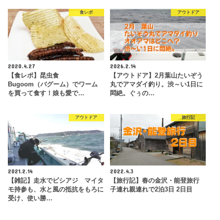
食レポ
アウトドア
2020.4.27
2026.2.14
【食レポ】昆虫食
【アウトドア】2月葉山たいぞう
Bugoom（バグーム）でワーム
丸でアマダイ釣り。渋～い1日に
を買って食す！娘も愛で…
悶絶。ぐぅの…
アウトドア
旅行記
2021.2.14
2022.4.3
【雑記】走水でビシアジ マイタ
【旅行記】春の金沢・能登旅行
モ持参も、水と風の抵抗をもろに
子連れ親連れで2泊3日 2日目
受け、使い勝…