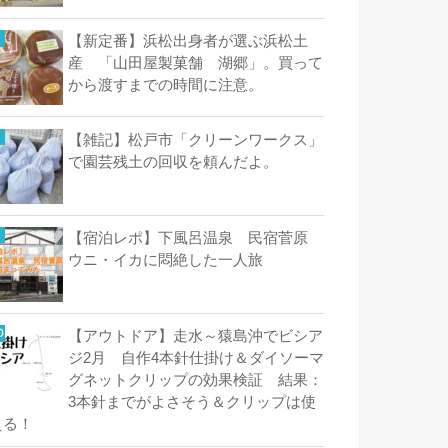
【新定番】浜松出身者が選ぶ浜松土
産 「山田屋製菓舗 湖郷」。買って
から渡すまでの時間に注意。
【雑記】松戸市「クリーンワークス」
で園芸残土の回収を頼んだよ。
【宿泊レポ】下風呂温泉 民宿菅原
ウニ・イカに悶絶した一人旅
【アウトドア】走水～猿島沖でビシア
ジ2月 自作4本針仕掛け＆ダイソーマ
グネットクリップの効果検証 結果：
3本針までがよさそう＆クリップは使
える！