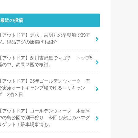
最近の投稿
【アウトドア】走水、吉明丸の早朝船で39ア
ジ。絶品アジの唐揚げも紹介。
【アウトドア】深川吉野屋でマゴチ トップ5
匹の中、釣果２匹で検討。
【アウトドア】26年ゴールデンウィーク 有
野実苑オートキャンプ場でゆる～りキャン
プ 2泊３日
【アウトドア】ゴールデンウィーク 木更津
中の島公園で潮干狩り 今回も安定のハマグ
リゲット！駐車場事情も。