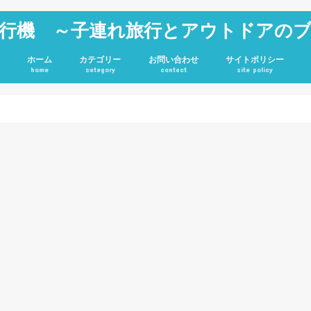
行機 ～子連れ旅行とアウトドアの
ホーム
カテゴリー
お問い合わせ
サイトポリシー
home
category
contact
site policy
雑記
JGC修行
旅行記
アウトドア
投資
ホテル
キャンプグッズ