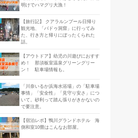
明けでハマグリ大漁！
【旅行記】 クアラルンプール日帰り
観光地、「バドゥ洞窟」に行ってみ
た、行き方と帰りにぼったくられた
話。
【アウトドア】幼児の川遊びにおすす
め！ 那須板室温泉グリーングリー
ン！ 駐車場情報も。
「川奈いるか浜海水浴場」の「駐車場
事情」「安全性」「見守り安さ」につ
いて。砂利って踏ん張りがきかないの
で要注意。
【宿泊レポ】鴨川グランドホテル 海
側和室10畳はこんなお部屋。