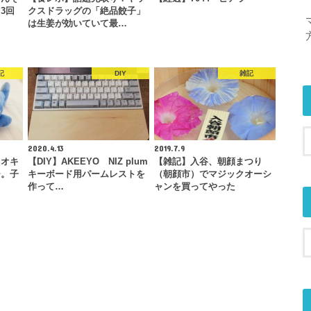
3回
クスドラッグの「絶品餃子」
…
は生姜が効いていて最…
記
DIY
雑記
2020.4.13
2019.7.9
トオキ
【DIY】AKEEYO NIZ plum
【雑記】入谷、朝顔まつり
ー。子
キーボード用パームレストを
（朝顔市）でマジックオーシ
…
作って…
ャンを買ってやった