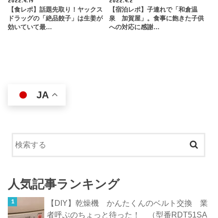
2022.4.19
2022.4.2
【食レポ】話題先取り！ヤックス
【宿泊レポ】子連れで「和倉温
ドラッグの「絶品餃子」は生姜が
泉 加賀屋」。食事に飽きた子供
効いていて最…
への対応に感謝…
JA
人気記事ランキング
【DIY】乾燥機 かんたくんのベルト交換 業
者呼ぶのちょっと待った！ （型番RDT51SA