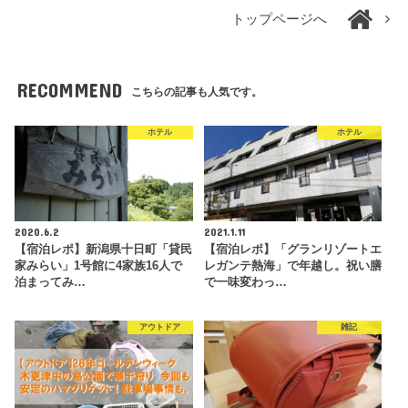
トップページへ
RECOMMEND
こちらの記事も人気です。
ホテル
ホテル
2020.6.2
2021.1.11
【宿泊レポ】新潟県十日町「貸民
【宿泊レポ】「グランリゾートエ
家みらい」1号館に4家族16人で
レガンテ熱海」で年越し。祝い膳
泊まってみ…
で一味変わっ…
アウトドア
雑記