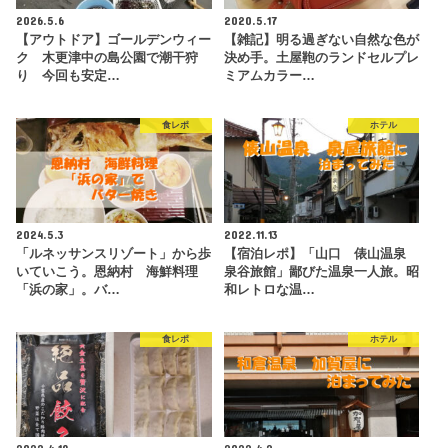
2026.5.6
2020.5.17
【アウトドア】ゴールデンウィー
【雑記】明る過ぎない自然な色が
ク 木更津中の島公園で潮干狩
決め手。土屋鞄のランドセルプレ
り 今回も安定…
ミアムカラー…
食レポ
ホテル
2024.5.3
2022.11.13
「ルネッサンスリゾート」から歩
【宿泊レポ】「山口 俵山温泉
いていこう。恩納村 海鮮料理
泉谷旅館」鄙びた温泉一人旅。昭
「浜の家」。バ…
和レトロな温…
食レポ
ホテル