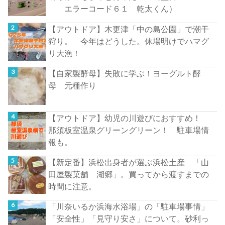
エラーコード６１ 乾太くん）
【アウトドア】木更津「中の島公園」で潮干
狩り。 今年はどうした。休場明けでハマグ
リ大漁！
【自家製酵母】失敗に学ぶ！ヨーグルト酵
母 元種作り
【アウトドア】幼児の川遊びにおすすめ！
那須板室温泉グリーングリーン！ 駐車場情
報も。
【新定番】浜松出身者が選ぶ浜松土産 「山
田屋製菓舗 湖郷」。買ってから渡すまでの
時間に注意。
「川奈いるか浜海水浴場」の「駐車場事情」
「安全性」「見守り安さ」について。砂利っ