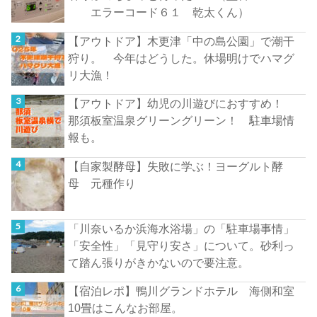
エラーコード６１ 乾太くん）
【アウトドア】木更津「中の島公園」で潮干
狩り。 今年はどうした。休場明けでハマグ
リ大漁！
【アウトドア】幼児の川遊びにおすすめ！
那須板室温泉グリーングリーン！ 駐車場情
報も。
【自家製酵母】失敗に学ぶ！ヨーグルト酵
母 元種作り
「川奈いるか浜海水浴場」の「駐車場事情」
「安全性」「見守り安さ」について。砂利っ
て踏ん張りがきかないので要注意。
【宿泊レポ】鴨川グランドホテル 海側和室
10畳はこんなお部屋。