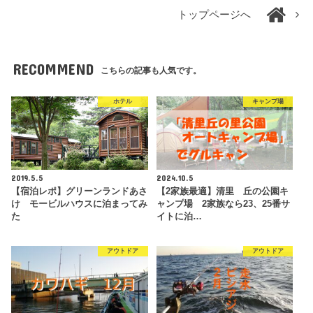
トップページへ
RECOMMEND
こちらの記事も人気です。
ホテル
キャンプ場
2019.5.5
2024.10.5
【宿泊レポ】グリーンランドあさ
【2家族最適】清里 丘の公園キ
け モービルハウスに泊まってみ
ャンプ場 2家族なら23、25番サ
た
イトに泊…
アウトドア
アウトドア