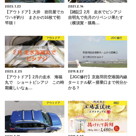
2025.1.23
2021.2.14
【アウトドア】大井 岩田屋でカ
【雑記】2月 走水でビシアジ
ワハギ釣り まさかの16枚で初
吉明丸で先月のリベンジ果たす
竿頭！
（横須賀・猿島…
アウトドア
JGC修行
2025.2.25
2019.8.27
【アウトドア】2月の走水 海福
【JGC修行】京急羽田空港国内線
丸で ショートビシアジ この時
ターミナル駅～搭乗口まで何分か
期厳しいなぁ…
かる？
アウトドア
雑記