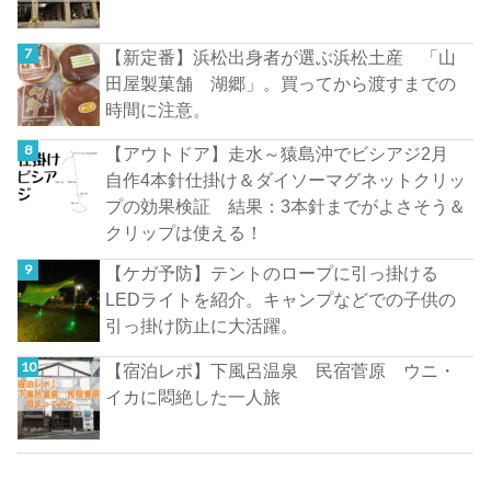
【新定番】浜松出身者が選ぶ浜松土産 「山
田屋製菓舗 湖郷」。買ってから渡すまでの
時間に注意。
【アウトドア】走水～猿島沖でビシアジ2月
自作4本針仕掛け＆ダイソーマグネットクリッ
プの効果検証 結果：3本針までがよさそう＆
クリップは使える！
【ケガ予防】テントのロープに引っ掛ける
LEDライトを紹介。キャンプなどでの子供の
引っ掛け防止に大活躍。
【宿泊レポ】下風呂温泉 民宿菅原 ウニ・
イカに悶絶した一人旅