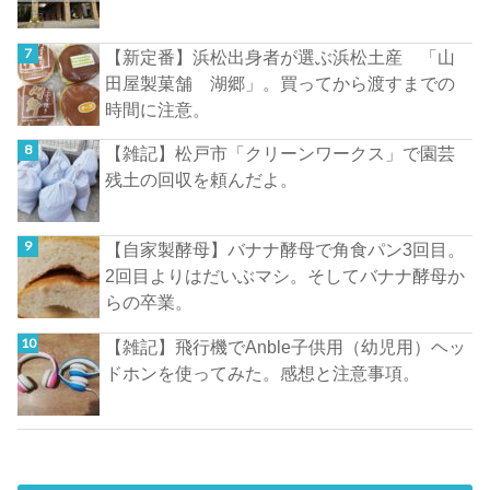
【新定番】浜松出身者が選ぶ浜松土産 「山
田屋製菓舗 湖郷」。買ってから渡すまでの
時間に注意。
【雑記】松戸市「クリーンワークス」で園芸
残土の回収を頼んだよ。
【自家製酵母】バナナ酵母で角食パン3回目。
2回目よりはだいぶマシ。そしてバナナ酵母か
らの卒業。
【雑記】飛行機でAnble子供用（幼児用）ヘッ
ドホンを使ってみた。感想と注意事項。