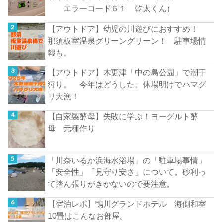
エラーコード６１ 乾太くん）
【アウトドア】幼児の川遊びにおすすめ！
那須板室温泉グリーングリーン！ 駐車場情
報も。
【アウトドア】木更津「中の島公園」で潮干
狩り。 今年はどうした。休場明けでハマグ
リ大漁！
【自家製酵母】失敗に学ぶ！ヨーグルト酵
母 元種作り
「川奈いるか浜海水浴場」の「駐車場事情」
「安全性」「見守り安さ」について。砂利っ
て踏ん張りがきかないので要注意。
【宿泊レポ】鴨川グランドホテル 海側和室
10畳はこんなお部屋。