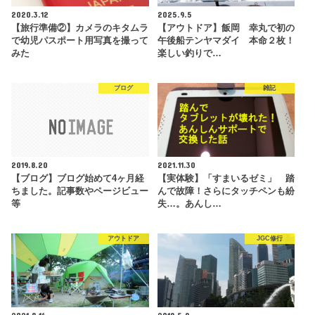
2020.3.12
2025.9.5
【旅行準備②】カメラのキタムラ
【アウトドア】飯岡 幸丸で初の
で幼児パスポート用写真を撮って
午後船テンヤマダイ 本命２枚！
みた
楽しい釣りで…
ブログ
雑記
2019.8.20
2021.11.30
【ブログ】ブログ始めて4ヶ月経
【実体験】「すまいるゼミ」 踏
ちました。記事数やページビュー
んで故障！さらにタッチペンも紛
等
失…。あんし…
アウトドア
JGC修行