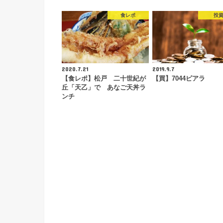
食レポ
投
2020.7.21
2019.9.7
【食レポ】松戸 二十世紀が
【買】7044ピアラ
丘「天乙」で あなご天丼ラ
ンチ