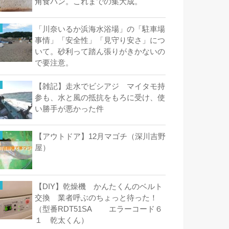
角食パン。これまでの集大成。
「川奈いるか浜海水浴場」の「駐車場
事情」「安全性」「見守り安さ」につ
いて。砂利って踏ん張りがきかないの
で要注意。
【雑記】走水でビシアジ マイタモ持
参も、水と風の抵抗をもろに受け、使
い勝手が悪かった件
【アウトドア】12月マゴチ（深川吉野
屋）
【DIY】乾燥機 かんたくんのベルト
交換 業者呼ぶのちょっと待った！
（型番RDT51SA エラーコード６
１ 乾太くん）