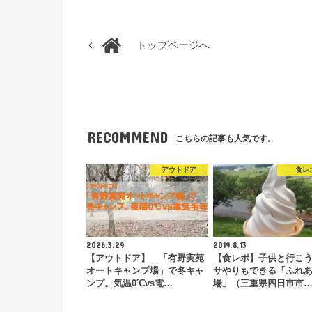
トップページへ
RECOMMEND
こちらの記事も人気です。
アウトドア
食レ
2026.3.29
2019.8.13
【アウトドア】 「有野実苑
【食レポ】子供と行こ
オートキャンプ場」で冬キャ
サやりもできる「ふれ
ンプ。気温0℃vs電…
場」（三重県四日市市