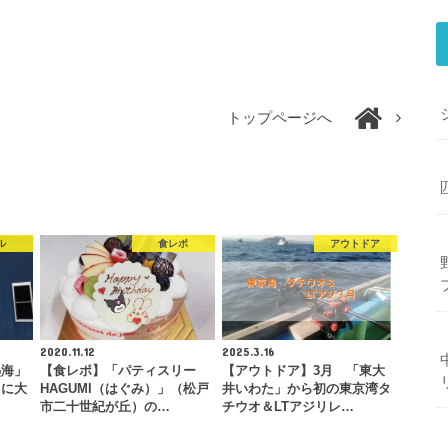
トップページへ
ル
食レポ
アウトドア
2020.11.12
2025.3.16
熱海」
【食レポ】「パティスリー
【アウトドア】3月 「東大
）に大
HAGUMI（はぐみ）」（松戸
井いわた」から初の東京湾タ
市二十世紀が丘）の…
チウオ＆LTアジリレ…