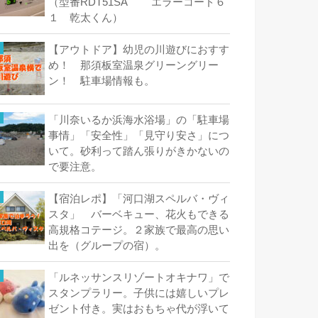
（型番RDT51SA エラーコード６
１ 乾太くん）
【アウトドア】幼児の川遊びにおすす
め！ 那須板室温泉グリーングリー
ン！ 駐車場情報も。
「川奈いるか浜海水浴場」の「駐車場
事情」「安全性」「見守り安さ」につ
いて。砂利って踏ん張りがきかないの
で要注意。
【宿泊レポ】「河口湖スペルバ・ヴィ
スタ」 バーベキュー、花火もできる
高規格コテージ。２家族で最高の思い
出を（グループの宿）。
「ルネッサンスリゾートオキナワ」で
スタンプラリー。子供には嬉しいプレ
ゼント付き。実はおもちゃ代が浮いて