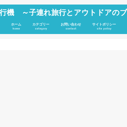
行機 ～子連れ旅行とアウトドアの
ホーム
カテゴリー
お問い合わせ
サイトポリシー
home
category
contact
site policy
雑記
JGC修行
旅行記
アウトドア
投資
ホテル
キャンプグッズ