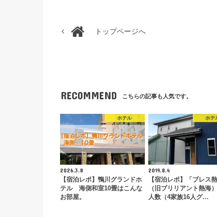
トップページへ
RECOMMEND
こちらの記事も人気です。
ホテル
ホテ
2026.3.8
2019.8.4
【宿泊レポ】鴨川グランドホ
【宿泊レポ】「ブレス
テル 海側和室10畳はこんな
（旧ブリリアント熱海
お部屋。
人数（4家族16人グ…