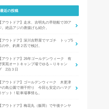
最近の投稿
【アウトドア】走水、吉明丸の早朝船で39ア
ジ。絶品アジの唐揚げも紹介。
【アウトドア】深川吉野屋でマゴチ トップ5
匹の中、釣果２匹で検討。
【アウトドア】26年ゴールデンウィーク 有
野実苑オートキャンプ場でゆる～りキャン
プ 2泊３日
【アウトドア】ゴールデンウィーク 木更津
中の島公園で潮干狩り 今回も安定のハマグ
リゲット！駐車場事情も。
【アウトドア】梅花丸（飯岡）で午後テンヤ