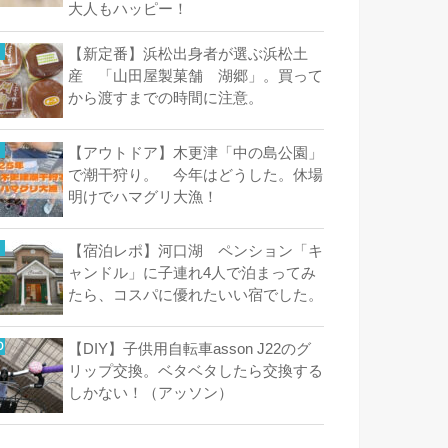
大人もハッピー！
【新定番】浜松出身者が選ぶ浜松土
産 「山田屋製菓舗 湖郷」。買って
から渡すまでの時間に注意。
【アウトドア】木更津「中の島公園」
で潮干狩り。 今年はどうした。休場
明けでハマグリ大漁！
【宿泊レポ】河口湖 ペンション「キ
ャンドル」に子連れ4人で泊まってみ
たら、コスパに優れたいい宿でした。
【DIY】子供用自転車asson J22のグ
リップ交換。ベタベタしたら交換する
しかない！（アッソン）