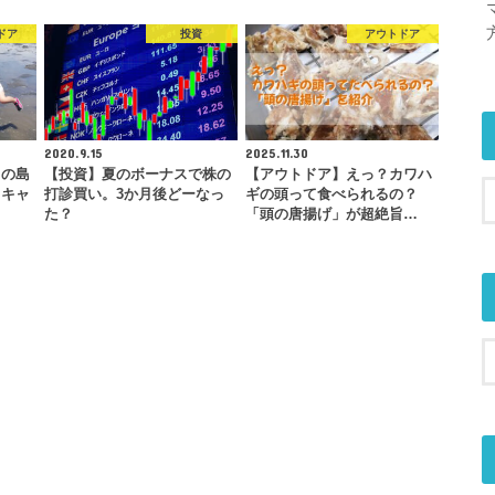
ドア
投資
アウトドア
2020.9.15
2025.11.30
中の島
【投資】夏のボーナスで株の
【アウトドア】えっ？カワハ
。キャ
打診買い。3か月後どーなっ
ギの頭って食べられるの？
…
た？
「頭の唐揚げ」が超絶旨…