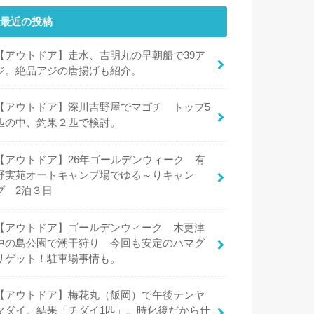
最近の投稿
【アウトドア】走水、吉明丸の早朝船で39ア
ジ。絶品アジの唐揚げも紹介。
【アウトドア】深川吉野屋でマゴチ トップ5
匹の中、釣果２匹で検討。
【アウトドア】26年ゴールデンウィーク 有
野実苑オートキャンプ場でゆる～りキャン
プ 2泊３日
【アウトドア】ゴールデンウィーク 木更津
中の島公園で潮干狩り 今回も安定のハマグ
リゲット！駐車場事情も。
【アウトドア】梅花丸（飯岡）で午後テンヤ
マダイ。結果「チダイ1匹」。時化後だから仕