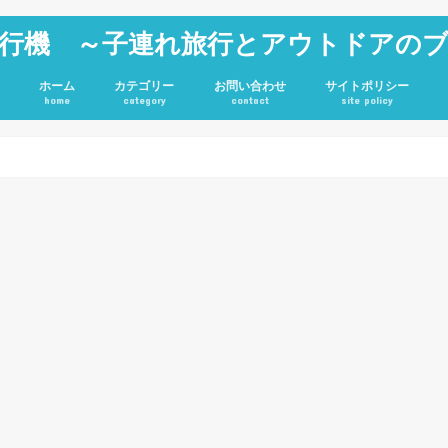
行機 ～子連れ旅行とアウトドアの
ホーム
カテゴリー
お問い合わせ
サイトポリシー
home
category
contact
site policy
雑記
JGC修行
旅行記
アウトドア
投資
ホテル
キャンプグッズ