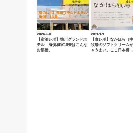
ホテル
食レ
2026.3.8
2019.9.9
【宿泊レポ】鴨川グランドホ
【食レポ】なかほら（
テル 海側和室10畳はこんな
牧場のソフトクリーム
お部屋。
ャうまい。ここ日本橋