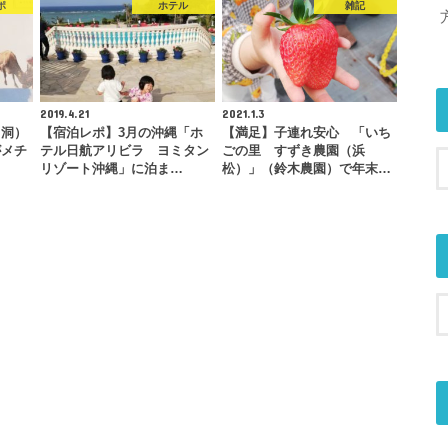
ポ
ホテル
雑記
2019.4.21
2021.1.3
中洞）
【宿泊レポ】3月の沖縄「ホ
【満足】子連れ安心 「いち
がメチ
テル日航アリビラ ヨミタン
ごの里 すずき農園（浜
…
リゾート沖縄」に泊ま…
松）」（鈴木農園）で年末…