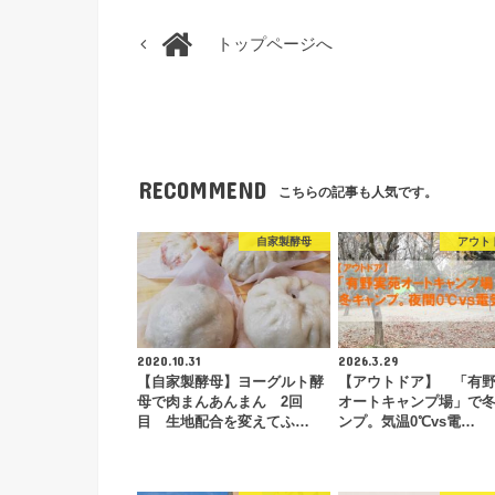
トップページへ
RECOMMEND
こちらの記事も人気です。
自家製酵母
アウト
2020.10.31
2026.3.29
【自家製酵母】ヨーグルト酵
【アウトドア】 「有
母で肉まんあんまん 2回
オートキャンプ場」で
目 生地配合を変えてふ…
ンプ。気温0℃vs電…