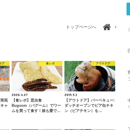
トップページへ
ドア
食レポ
アウトドア
2020.4.27
2019.9.3
野実苑
【食レポ】昆虫食
【アウトドア】バーベキュー:
冬キャ
Bugoom（バグーム）でワー
ダッチオーブンでビア缶チキ
ムを買って食す！娘も愛で…
ン（ビアチキン）を…