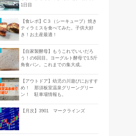
1日目
【食レポ】C３（シーキューブ）焼き
ティラミスを食べてみた。子供大好
き！お土産最適！
【自家製酵母】もうこれでいいだろ
う！の6回目。ヨーグルト酵母で1.5斤
角食パン。これまでの集大成。
【アウトドア】幼児の川遊びにおすす
め！ 那須板室温泉グリーングリー
ン！ 駐車場情報も。
【月次】3901 マークラインズ