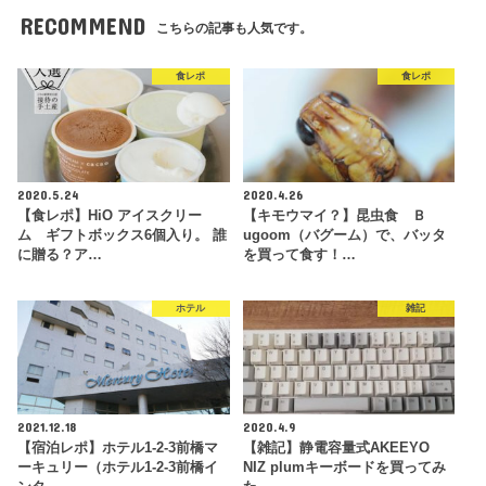
RECOMMEND
こちらの記事も人気です。
食レポ
食レポ
2020.5.24
2020.4.26
【食レポ】HiO アイスクリー
【キモウマイ？】昆虫食 Ｂ
ム ギフトボックス6個入り。 誰
ugoom（バグーム）で、バッタ
に贈る？ア…
を買って食す！…
ホテル
雑記
2021.12.18
2020.4.9
【宿泊レポ】ホテル1-2-3前橋マ
【雑記】静電容量式AKEEYO
ーキュリー（ホテル1-2-3前橋イ
NIZ plumキーボードを買ってみ