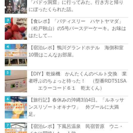
「バドゥ洞窟」に行ってみた、行き方と帰り
にぼったくられた話。
【食レポ】「パティスリー ハヤトヤマダ」
（松戸秋山）の5号バースデーケーキ。お味は
はたして…
【宿泊レポ】鴨川グランドホテル 海側和室
10畳はこんなお部屋。
【DIY】乾燥機 かんたくんのベルト交換 業
者呼ぶのちょっと待った！ （型番RDT51SA
エラーコード６１ 乾太くん）
【旅行記】春休みの沖縄3泊4日。「ルネッサ
ンスリゾートオキナワ」 外プールに大満
足。
【宿泊レポ】下風呂温泉 民宿菅原 ウニ・