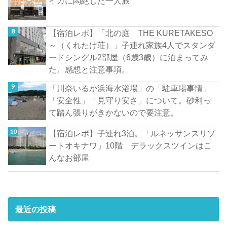
イカに悶絶した一人旅
【宿泊レポ】「北の庭 THE KURETAKESO
～（くれたけ荘）」子連れ家族4人でスタンダ
ードシングル2部屋（6歳3歳）に泊まってみ
た。感想と注意事項。
「川奈いるか浜海水浴場」の「駐車場事情」
「安全性」「見守り安さ」について。砂利っ
て踏ん張りがきかないので要注意。
【宿泊レポ】子連れ3泊。「ルネッサンスリゾ
ートオキナワ」10階 デラックスツインはこ
んなお部屋
最近の投稿