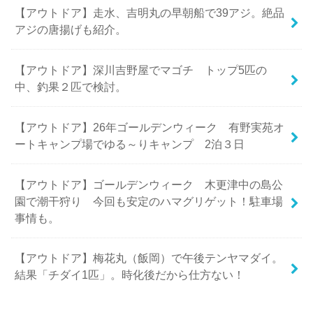
【アウトドア】走水、吉明丸の早朝船で39アジ。絶品
アジの唐揚げも紹介。
【アウトドア】深川吉野屋でマゴチ トップ5匹の
中、釣果２匹で検討。
【アウトドア】26年ゴールデンウィーク 有野実苑オ
ートキャンプ場でゆる～りキャンプ 2泊３日
【アウトドア】ゴールデンウィーク 木更津中の島公
園で潮干狩り 今回も安定のハマグリゲット！駐車場
事情も。
【アウトドア】梅花丸（飯岡）で午後テンヤマダイ。
結果「チダイ1匹」。時化後だから仕方ない！