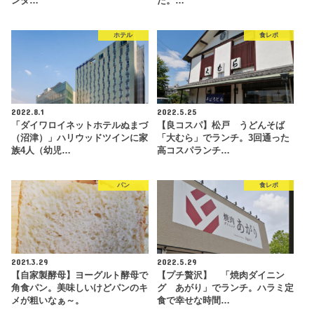
ンタ…
た。…
ホテル
食レポ
2022.8.1
2022.5.25
「ダイワロイネットホテルぬまづ
【良コスパ】松戸 うどんそば
（沼津）」ハリウッドツインに家
「大むら」でランチ。3回通った
族4人（幼児…
高コスパランチ…
パン
食レポ
2021.3.29
2022.5.29
【自家製酵母】ヨーグルト酵母で
【プチ贅沢】 「焼肉ダイニン
角食パン。美味しいけどパンのキ
グ あがり」でランチ。ハラミ定
メが粗いなぁ～。
食で幸せな時間…