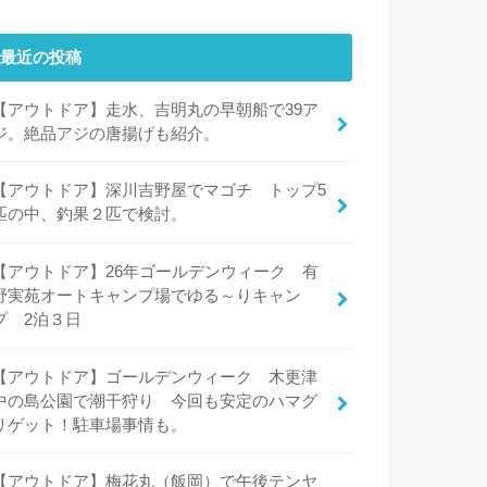
最近の投稿
【アウトドア】走水、吉明丸の早朝船で39ア
ジ。絶品アジの唐揚げも紹介。
【アウトドア】深川吉野屋でマゴチ トップ5
匹の中、釣果２匹で検討。
【アウトドア】26年ゴールデンウィーク 有
野実苑オートキャンプ場でゆる～りキャン
プ 2泊３日
【アウトドア】ゴールデンウィーク 木更津
中の島公園で潮干狩り 今回も安定のハマグ
リゲット！駐車場事情も。
【アウトドア】梅花丸（飯岡）で午後テンヤ