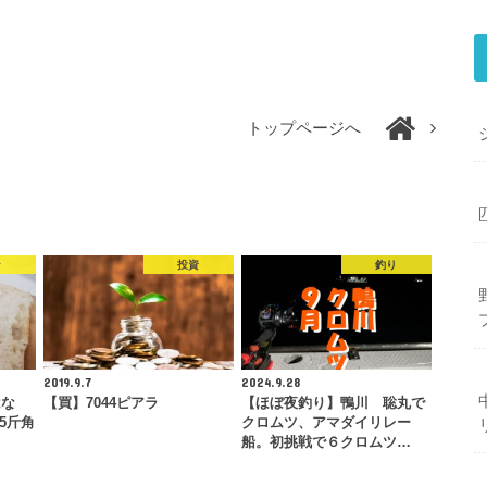
トップページへ
ン
投資
釣り
2019.9.7
2024.9.28
はな
【買】7044ピアラ
【ほぼ夜釣り】鴨川 聡丸で
5斤角
クロムツ、アマダイリレー
船。初挑戦で６クロムツ…