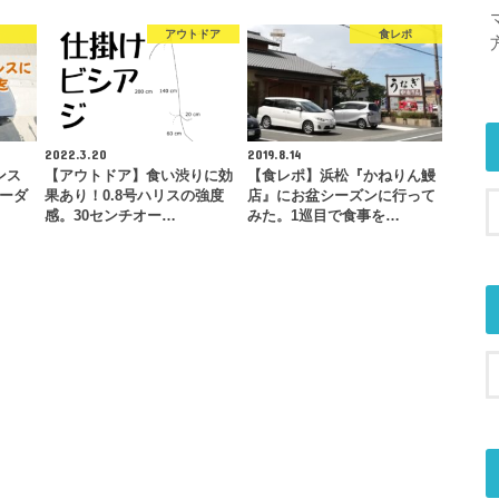
アウトドア
食レポ
2022.3.20
2019.8.14
ンス
【アウトドア】食い渋りに効
【食レポ】浜松『かねりん鰻
リーダ
果あり！0.8号ハリスの強度
店』にお盆シーズンに行って
感。30センチオー…
みた。1巡目で食事を…