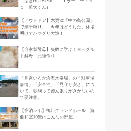
（型番RDT51SA エラーコード６
１ 乾太くん）
【アウトドア】木更津「中の島公園」
で潮干狩り。 今年はどうした。休場
明けでハマグリ大漁！
【自家製酵母】失敗に学ぶ！ヨーグル
ト酵母 元種作り
「川奈いるか浜海水浴場」の「駐車場
事情」「安全性」「見守り安さ」につ
いて。砂利って踏ん張りがきかないの
で要注意。
【宿泊レポ】鴨川グランドホテル 海
側和室10畳はこんなお部屋。