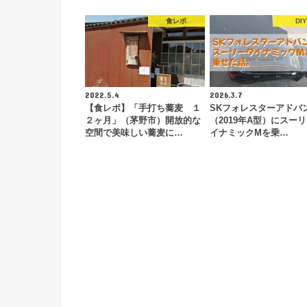
食レポ
DIY
2022.5.4
2026.3.7
【食レポ】「手打ち蕎麦 １
SKフォレスターアドバ
２ヶ月」（茅野市）開放的な
（2019年A型）にスー
空間で美味しい蕎麦に…
イナミックMを乗…