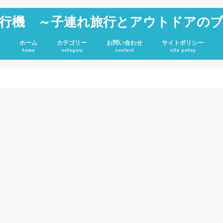
行機 ～子連れ旅行とアウトドアの
ホーム
カテゴリー
お問い合わせ
サイトポリシー
home
category
contact
site policy
雑記
JGC修行
旅行記
アウトドア
投資
ホテル
キャンプグッズ