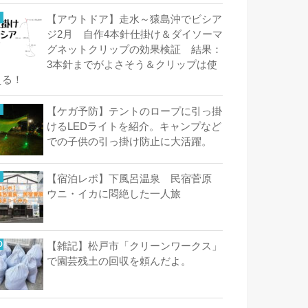
【アウトドア】走水～猿島沖でビシア
ジ2月 自作4本針仕掛け＆ダイソーマ
グネットクリップの効果検証 結果：
3本針までがよさそう＆クリップは使
える！
【ケガ予防】テントのロープに引っ掛
けるLEDライトを紹介。キャンプなど
での子供の引っ掛け防止に大活躍。
【宿泊レポ】下風呂温泉 民宿菅原
ウニ・イカに悶絶した一人旅
【雑記】松戸市「クリーンワークス」
で園芸残土の回収を頼んだよ。