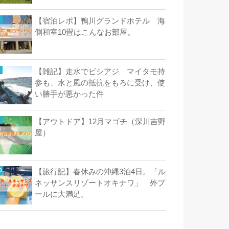
【宿泊レポ】鴨川グランドホテル 海
側和室10畳はこんなお部屋。
【雑記】走水でビシアジ マイタモ持
参も、水と風の抵抗をもろに受け、使
い勝手が悪かった件
【アウトドア】12月マゴチ（深川吉野
屋）
【旅行記】春休みの沖縄3泊4日。「ル
ネッサンスリゾートオキナワ」 外プ
ールに大満足。