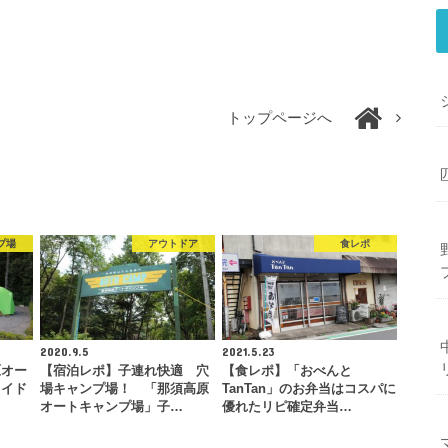
トップページへ
プ場
アウトドア
食レポ
2020.9.5
2021.5.23
原オー
【宿泊レポ】子連れ快適 穴
【食レポ】「おべんと
ワイド
場キャンプ場！ 「那須高原
TanTan」のお弁当はコスパに
…
オートキャンプ場」子…
優れたリピ確定弁当…