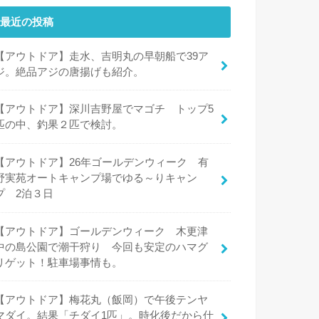
最近の投稿
【アウトドア】走水、吉明丸の早朝船で39ア
ジ。絶品アジの唐揚げも紹介。
【アウトドア】深川吉野屋でマゴチ トップ5
匹の中、釣果２匹で検討。
【アウトドア】26年ゴールデンウィーク 有
野実苑オートキャンプ場でゆる～りキャン
プ 2泊３日
【アウトドア】ゴールデンウィーク 木更津
中の島公園で潮干狩り 今回も安定のハマグ
リゲット！駐車場事情も。
【アウトドア】梅花丸（飯岡）で午後テンヤ
マダイ。結果「チダイ1匹」。時化後だから仕