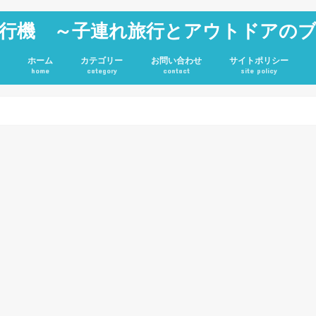
行機 ～子連れ旅行とアウトドアの
ホーム
カテゴリー
お問い合わせ
サイトポリシー
home
category
contact
site policy
雑記
JGC修行
旅行記
アウトドア
投資
ホテル
キャンプグッズ