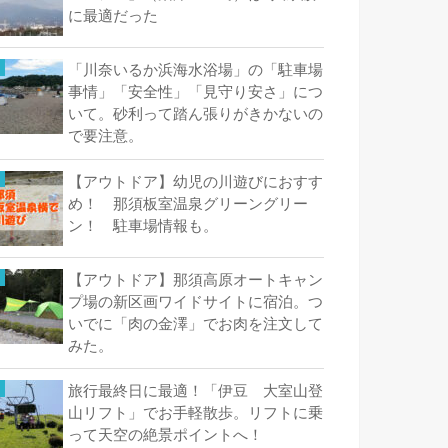
に最適だった
「川奈いるか浜海水浴場」の「駐車場
事情」「安全性」「見守り安さ」につ
いて。砂利って踏ん張りがきかないの
で要注意。
【アウトドア】幼児の川遊びにおすす
め！ 那須板室温泉グリーングリー
ン！ 駐車場情報も。
【アウトドア】那須高原オートキャン
プ場の新区画ワイドサイトに宿泊。つ
いでに「肉の金澤」でお肉を注文して
みた。
旅行最終日に最適！「伊豆 大室山登
山リフト」でお手軽散歩。リフトに乗
って天空の絶景ポイントへ！