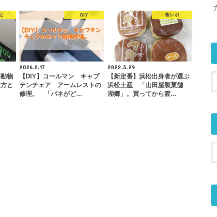
記
DIY
食レポ
2026.2.17
2022.5.29
ル動物
【DIY】コールマン キャプ
【新定番】浜松出身者が選ぶ
き方と
テンチェア アームレストの
浜松土産 「山田屋製菓舗
修理。 「バネがど…
湖郷」。買ってから渡…