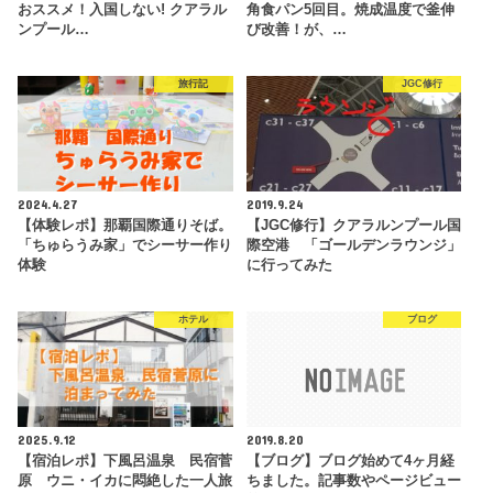
おススメ！入国しない! クアラル
角食パン5回目。焼成温度で釜伸
ンプール…
び改善！が、…
旅行記
JGC修行
2024.4.27
2019.9.24
【体験レポ】那覇国際通りそば。
【JGC修行】クアラルンプール国
「ちゅらうみ家」でシーサー作り
際空港 「ゴールデンラウンジ」
体験
に行ってみた
ホテル
ブログ
2025.9.12
2019.8.20
【宿泊レポ】下風呂温泉 民宿菅
【ブログ】ブログ始めて4ヶ月経
原 ウニ・イカに悶絶した一人旅
ちました。記事数やページビュー