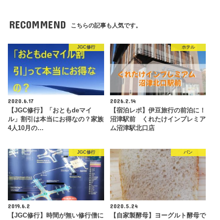
RECOMMEND
こちらの記事も人気です。
JGC修行
ホテル
2020.6.17
2026.2.14
【JGC修行】「おともdeマイ
【宿泊レポ】伊豆旅行の前泊に！
ル」割引は本当にお得なの？家族
沼津駅前 くれたけインプレミア
4人10月の…
ム沼津駅北口店
JGC修行
パン
2019.6.2
2020.5.24
【JGC修行】時間が無い修行僧に
【自家製酵母】ヨーグルト酵母で