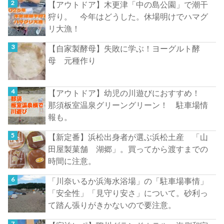
【アウトドア】木更津「中の島公園」で潮干
狩り。 今年はどうした。休場明けでハマグ
リ大漁！
【自家製酵母】失敗に学ぶ！ヨーグルト酵
母 元種作り
【アウトドア】幼児の川遊びにおすすめ！
那須板室温泉グリーングリーン！ 駐車場情
報も。
【新定番】浜松出身者が選ぶ浜松土産 「山
田屋製菓舗 湖郷」。買ってから渡すまでの
時間に注意。
「川奈いるか浜海水浴場」の「駐車場事情」
「安全性」「見守り安さ」について。砂利っ
て踏ん張りがきかないので要注意。