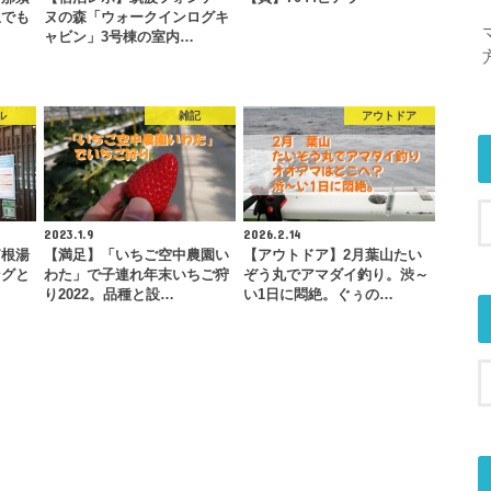
生でも
ヌの森「ウォークインログキ
ャビン」3号棟の室内…
ル
雑記
アウトドア
2023.1.9
2026.2.14
箱根湯
【満足】「いちご空中農園い
【アウトドア】2月葉山たい
ングと
わた」で子連れ年末いちご狩
ぞう丸でアマダイ釣り。渋～
。
り2022。品種と設…
い1日に悶絶。ぐぅの…