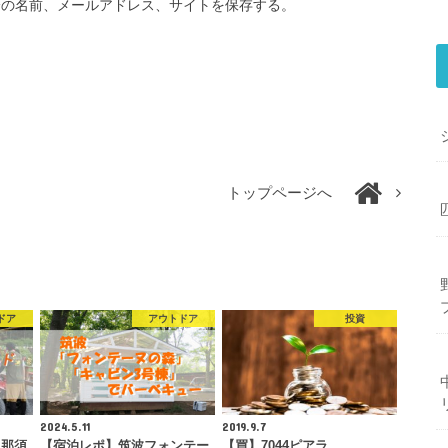
分の名前、メールアドレス、サイトを保存する。
トップページへ
ドア
アウトドア
投資
2024.5.11
2019.9.7
！那須
【宿泊レポ】筑波フォンテー
【買】7044ピアラ