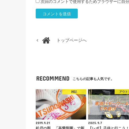
次回のコメントで使用するためブラウザーに自
トップページへ
RECOMMEND
こちらの記事も人気です。
雑記
アウト
2019.9.21
2025.9.7
松戸の梨。「高愛梨園」で新
【レポ】子供と行こう