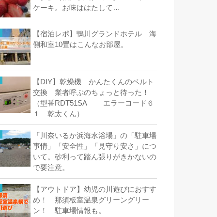
ケーキ。お味ははたして…
【宿泊レポ】鴨川グランドホテル 海
側和室10畳はこんなお部屋。
【DIY】乾燥機 かんたくんのベルト
交換 業者呼ぶのちょっと待った！
（型番RDT51SA エラーコード６
１ 乾太くん）
「川奈いるか浜海水浴場」の「駐車場
事情」「安全性」「見守り安さ」につ
いて。砂利って踏ん張りがきかないの
で要注意。
【アウトドア】幼児の川遊びにおすす
め！ 那須板室温泉グリーングリー
ン！ 駐車場情報も。