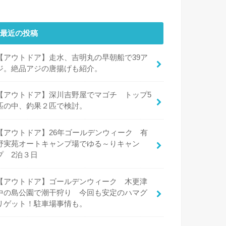
最近の投稿
【アウトドア】走水、吉明丸の早朝船で39ア
ジ。絶品アジの唐揚げも紹介。
【アウトドア】深川吉野屋でマゴチ トップ5
匹の中、釣果２匹で検討。
【アウトドア】26年ゴールデンウィーク 有
野実苑オートキャンプ場でゆる～りキャン
プ 2泊３日
【アウトドア】ゴールデンウィーク 木更津
中の島公園で潮干狩り 今回も安定のハマグ
リゲット！駐車場事情も。