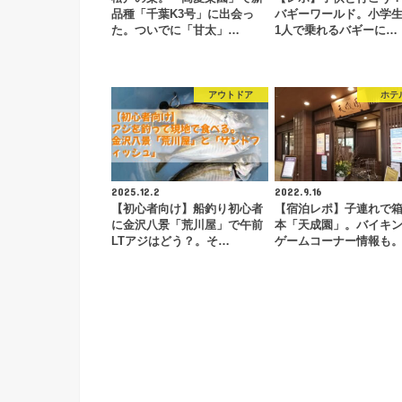
品種「千葉K3号」に出会っ
バギーワールド。小学
た。ついでに「甘太」…
1人で乗れるバギーに…
アウトドア
ホテ
2025.12.2
2022.9.16
【初心者向け】船釣り初心者
【宿泊レポ】子連れで
に金沢八景「荒川屋」で午前
本「天成園」。バイキ
LTアジはどう？。そ…
ゲームコーナー情報も