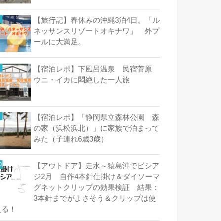
【旅行記】春休みの沖縄3泊4日。「ル
ネッサンスリゾートオキナワ」 外プ
ールに大満足。
【宿泊レポ】下風呂温泉 民宿菅原
ウニ・イカに悶絶した一人旅
【宿泊レポ】「静岡県立森林公園 森
の家（浜松浜北）」に家族で泊まって
みた（子連れ6歳3歳）
【アウトドア】走水～猿島沖でビシア
ジ2月 自作4本針仕掛け＆ダイソーマ
グネットクリップの効果検証 結果：
3本針までがよさそう＆クリップは使
える！