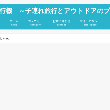
行機 ～子連れ旅行とアウトドアの
ホーム
カテゴリー
お問い合わせ
サイトポリシー
home
category
contact
site policy
雑記
JGC修行
旅行記
アウトドア
投資
ホテル
キャンプグッズ
d.yjtop