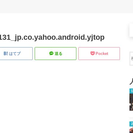
31_jp.co.yahoo.android.yjtop
はてブ
送る
Pocket