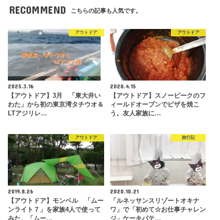
RECOMMEND
こちらの記事も人気です。
アウトドア
アウトドア
2025.3.16
2020.4.15
【アウトドア】3月 「東大井い
【アウトドア】スノーピークのフ
わた」から初の東京湾タチウオ＆
ィールドオーブンでピザを焼こ
LTアジリレ…
う。友人家族に…
アウトドア
旅行記
2019.8.26
2020.10.21
【アウトドア】モンベル 「ムー
「ルネッサンスリゾートオキナ
ンライト７」を家族4人で使って
ワ」で「初めて☆お仕事チャレン
みた。「ムー…
ジ」ケーキパテ…