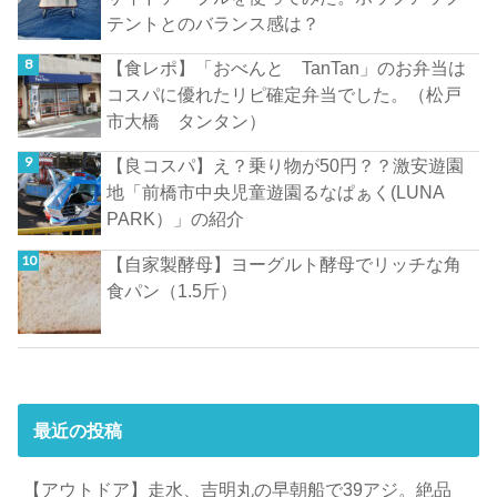
テントとのバランス感は？
【食レポ】「おべんと TanTan」のお弁当は
コスパに優れたリピ確定弁当でした。（松戸
市大橋 タンタン）
【良コスパ】え？乗り物が50円？？激安遊園
地「前橋市中央児童遊園るなぱぁく(LUNA
PARK）」の紹介
【自家製酵母】ヨーグルト酵母でリッチな角
食パン（1.5斤）
最近の投稿
【アウトドア】走水、吉明丸の早朝船で39アジ。絶品