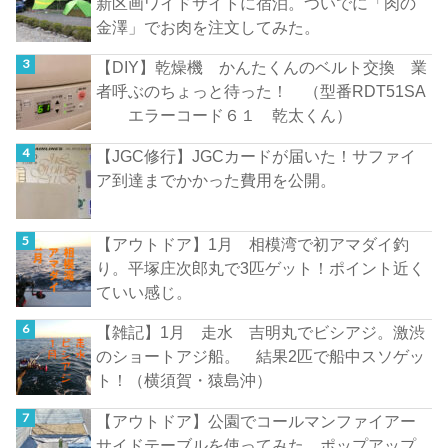
新区画ワイドサイトに宿泊。ついでに「肉の
金澤」でお肉を注文してみた。
【DIY】乾燥機 かんたくんのベルト交換 業
者呼ぶのちょっと待った！ （型番RDT51SA
エラーコード６１ 乾太くん）
【JGC修行】JGCカードが届いた！サファイ
ア到達までかかった費用を公開。
【アウトドア】1月 相模湾で初アマダイ釣
り。平塚庄次郎丸で3匹ゲット！ポイント近く
ていい感じ。
【雑記】1月 走水 吉明丸でビシアジ。激渋
のショートアジ船。 結果2匹で船中スソゲッ
ト！（横須賀・猿島沖）
【アウトドア】公園でコールマンファイアー
サイドテーブルを使ってみた。ポップアップ