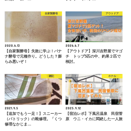
自家製酵母
アウトドア
2020.6.13
2026.6.7
【自家製酵母】失敗に学ぶ！バナ
【アウトドア】深川吉野屋でマゴ
ナ酵母で元種作り。どうした？膨
チ トップ5匹の中、釣果２匹で
らみ悪いぞ！
検討。
雑記
ホテル
2021.9.5
2025.9.12
【追加でもう一足！】スニーカー
【宿泊レポ】下風呂温泉 民宿菅
（パトリック）の靴修理。「くつ
原 ウニ・イカに悶絶した一人旅
修理なかじま…