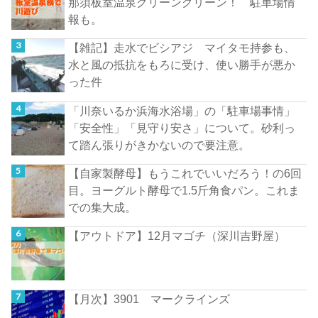
那須板室温泉グリーングリーン！ 駐車場情
報も。
【雑記】走水でビシアジ マイタモ持参も、
水と風の抵抗をもろに受け、使い勝手が悪か
った件
「川奈いるか浜海水浴場」の「駐車場事情」
「安全性」「見守り安さ」について。砂利っ
て踏ん張りがきかないので要注意。
【自家製酵母】もうこれでいいだろう！の6回
目。ヨーグルト酵母で1.5斤角食パン。これま
での集大成。
【アウトドア】12月マゴチ（深川吉野屋）
【月次】3901 マークラインズ