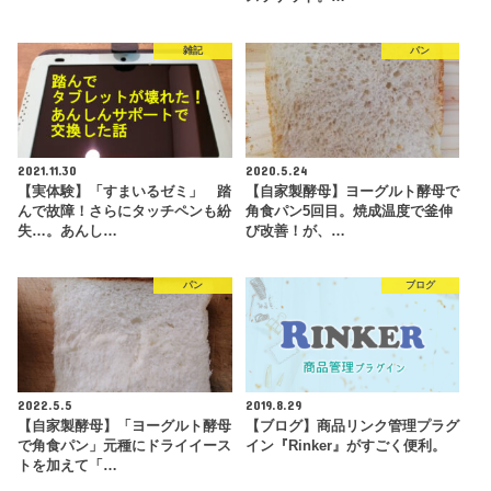
雑記
パン
2021.11.30
2020.5.24
【実体験】「すまいるゼミ」 踏
【自家製酵母】ヨーグルト酵母で
んで故障！さらにタッチペンも紛
角食パン5回目。焼成温度で釜伸
失…。あんし…
び改善！が、…
パン
ブログ
2022.5.5
2019.8.29
【自家製酵母】「ヨーグルト酵母
【ブログ】商品リンク管理プラグ
で角食パン」元種にドライイース
イン『Rinker』がすごく便利。
トを加えて「…