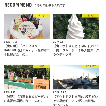
RECOMMEND
こちらの記事も人気です。
食レポ
食レポ
2020.11.12
2019.9.3
【食レポ】「パティスリー
【食レポ】りんどう湖レイクビュ
HAGUMI（はぐみ）」（松戸市二
ー内 ジャージーミルク館の「ク
十世紀が丘）の…
ラウディクリ…
雑記
アウトドア
2019.8.18
2022.8.25
【雑記】『京王ＢＢＱガーデン』
【アウトドア】吉明丸で7月ビシ
に真夏の昼間に行ってみた。
アジ早朝船 アジ3匹で2度目の
スソゲット。…