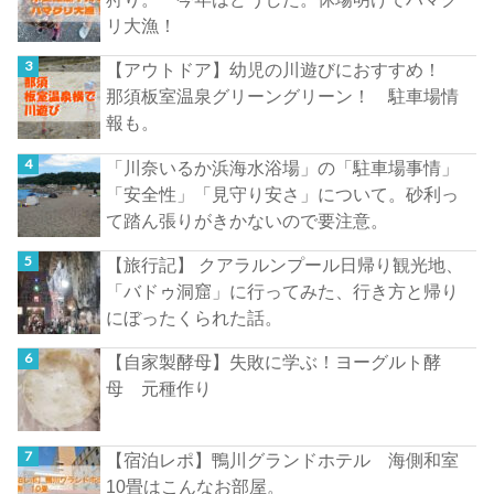
リ大漁！
【アウトドア】幼児の川遊びにおすすめ！
那須板室温泉グリーングリーン！ 駐車場情
報も。
「川奈いるか浜海水浴場」の「駐車場事情」
「安全性」「見守り安さ」について。砂利っ
て踏ん張りがきかないので要注意。
【旅行記】 クアラルンプール日帰り観光地、
「バドゥ洞窟」に行ってみた、行き方と帰り
にぼったくられた話。
【自家製酵母】失敗に学ぶ！ヨーグルト酵
母 元種作り
【宿泊レポ】鴨川グランドホテル 海側和室
10畳はこんなお部屋。