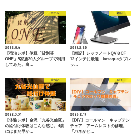
ホテル
雑記
2022.8.6
2021.2.20
【宿泊レポ】伊豆「貸別荘
【雑記】レッツノートQV８CF
ONE」5家族20人グループで利用
12インチに最適 kasaquaタブレ
してみた。庭…
ッ…
旅行記
DIY
2022.3.31
2026.2.17
【体験レポ】金沢「九谷光仙窯」
【DIY】コールマン キャプテン
の絵付け体験はこんな感じ。4歳
チェア アームレストの修理。
にはまだ早か…
「バネがど…