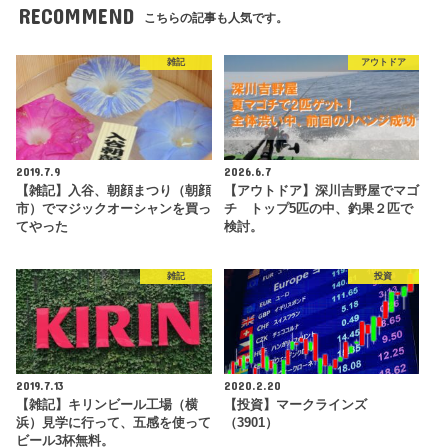
RECOMMEND
こちらの記事も人気です。
雑記
アウトドア
2019.7.9
2026.6.7
【雑記】入谷、朝顔まつり（朝顔
【アウトドア】深川吉野屋でマゴ
市）でマジックオーシャンを買っ
チ トップ5匹の中、釣果２匹で
てやった
検討。
雑記
投資
2019.7.13
2020.2.20
【雑記】キリンビール工場（横
【投資】マークラインズ
浜）見学に行って、五感を使って
（3901）
ビール3杯無料。