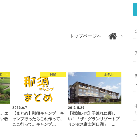
トップページへ
ポ
雑記
ホテル
2022.6.7
2019.11.29
う。エ
【まとめ】那須キャンプ キ
【宿泊レポ】子連れに優し
あい牧
ャンプ行ったらこれ作って、
い！「ザ・グランリゾートプ
…
ここ行って。キャンプ…
リンセス富士河口湖」 …