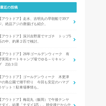
最近の投稿
【アウトドア】走水、吉明丸の早朝船で39ア
ジ。絶品アジの唐揚げも紹介。
【アウトドア】深川吉野屋でマゴチ トップ5
匹の中、釣果２匹で検討。
【アウトドア】26年ゴールデンウィーク 有
野実苑オートキャンプ場でゆる～りキャン
プ 2泊３日
【アウトドア】ゴールデンウィーク 木更津
中の島公園で潮干狩り 今回も安定のハマグ
リゲット！駐車場事情も。
【アウトドア】梅花丸（飯岡）で午後テンヤ
マダイ。結果「チダイ1匹」。時化後だから仕