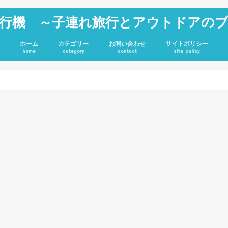
行機 ～子連れ旅行とアウトドアの
ホーム
カテゴリー
お問い合わせ
サイトポリシー
home
category
contact
site policy
雑記
JGC修行
旅行記
アウトドア
投資
ホテル
キャンプグッズ