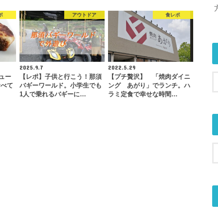
ポ
アウトドア
食レポ
2025.9.7
2022.5.29
ュー
【レポ】子供と行こう！那須
【プチ贅沢】 「焼肉ダイニ
食べて
バギーワールド。小学生でも
ング あがり」でランチ。ハ
…
1人で乗れるバギーに…
ラミ定食で幸せな時間…