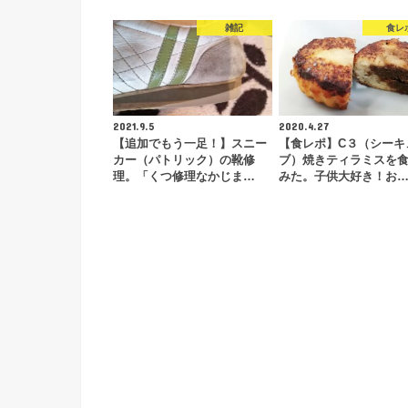
雑記
食レ
2021.9.5
2020.4.27
【追加でもう一足！】スニー
【食レポ】C３（シーキ
カー（パトリック）の靴修
ブ）焼きティラミスを
理。「くつ修理なかじま…
みた。子供大好き！お