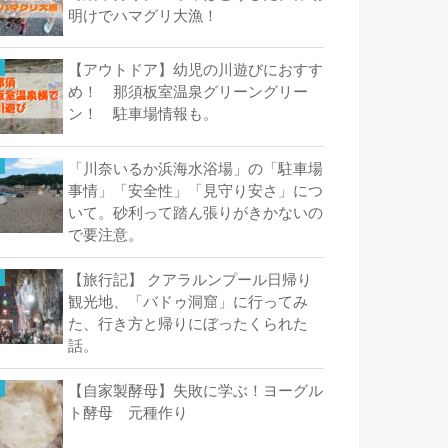
明けでハマグリ大漁！
【アウトドア】幼児の川遊びにおすす
め！ 那須板室温泉グリーングリー
ン！ 駐車場情報も。
「川奈いるか浜海水浴場」の「駐車場
事情」「安全性」「見守り安さ」につ
いて。砂利って踏ん張りがきかないの
で要注意。
【旅行記】 クアラルンプール日帰り
観光地、「バドゥ洞窟」に行ってみ
た、行き方と帰りにぼったくられた
話。
【自家製酵母】失敗に学ぶ！ヨーグル
ト酵母 元種作り