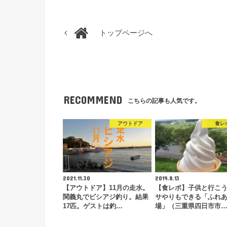
トップページへ
RECOMMEND
こちらの記事も人気です。
アウトドア
食レ
2021.11.30
2019.8.13
【アウトドア】11月の走水。
【食レポ】子供と行こ
関義丸でビシアジ釣り。結果
サやりもできる「ふれ
17匹。ゲストは釣…
場」（三重県四日市市