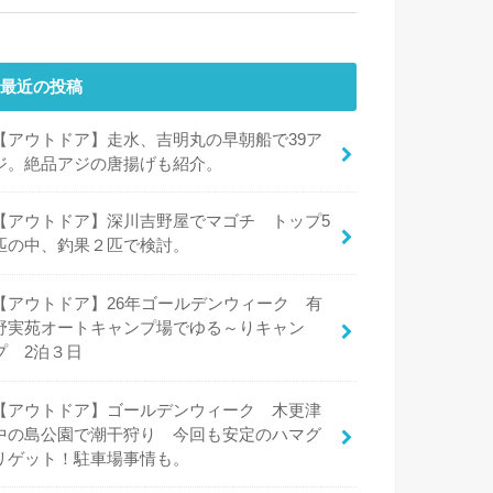
最近の投稿
【アウトドア】走水、吉明丸の早朝船で39ア
ジ。絶品アジの唐揚げも紹介。
【アウトドア】深川吉野屋でマゴチ トップ5
匹の中、釣果２匹で検討。
【アウトドア】26年ゴールデンウィーク 有
野実苑オートキャンプ場でゆる～りキャン
プ 2泊３日
【アウトドア】ゴールデンウィーク 木更津
中の島公園で潮干狩り 今回も安定のハマグ
リゲット！駐車場事情も。