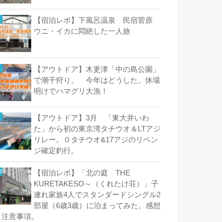
【宿泊レポ】下風呂温泉 民宿菅原
ウニ・イカに悶絶した一人旅
【アウトドア】木更津「中の島公園」
で潮干狩り。 今年はどうした。休場
明けでハマグリ大漁！
【アウトドア】3月 「東大井いわ
た」から初の東京湾タチウオ＆LTアジ
リレー。０タチウオ&17アジのリベン
ジ確定釣行。
【宿泊レポ】「北の庭 THE
KURETAKESO～（くれたけ荘）」子
連れ家族4人でスタンダードシングル2
部屋（6歳3歳）に泊まってみた。感想
と注意事項。