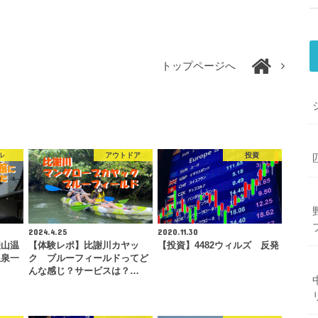
トップページへ
ル
アウトドア
投資
2024.4.25
2020.11.30
俵山温
【体験レポ】比謝川カヤッ
【投資】4482ウィルズ 反発
温泉一
ク ブルーフィールドってど
…
んな感じ？サービスは？…