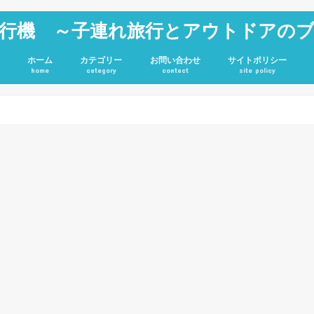
行機 ～子連れ旅行とアウトドアの
ホーム
カテゴリー
お問い合わせ
サイトポリシー
home
category
contact
site policy
雑記
JGC修行
旅行記
アウトドア
投資
ホテル
キャンプグッズ