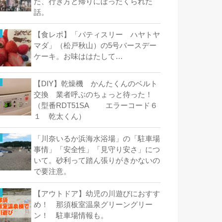
た、行き方と帰りにぼったくられた
話。
【食レポ】「パティスリー ハヤトヤ
マダ」（松戸秋山）の5号バースデー
ケーキ。お味ははたして…
【DIY】乾燥機 かんたくんのベルト
交換 業者呼ぶのちょっと待った！
（型番RDT51SA エラーコード６
１ 乾太くん）
「川奈いるか浜海水浴場」の「駐車場
事情」「安全性」「見守り安さ」につ
いて。砂利って踏ん張りがきかないの
で要注意。
【アウトドア】幼児の川遊びにおすす
め！ 那須板室温泉グリーングリー
ン！ 駐車場情報も。