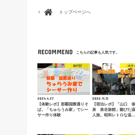
トップページへ
RECOMMEND
こちらの記事も人気です。
旅行記
ホテ
2024.4.27
2022.11.13
【体験レポ】那覇国際通りそ
【宿泊レポ】「山口 
ば。「ちゅらうみ家」でシー
泉 泉谷旅館」鄙びた
サー作り体験
人旅。昭和レトロな温