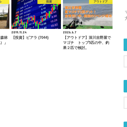
ル
投資
アウトドア
2019.11.24
2026.6.7
立森林
【投資】ピアラ (7044)
【アウトドア】深川吉野屋で
北）」
マゴチ トップ5匹の中、釣
…
果２匹で検討。