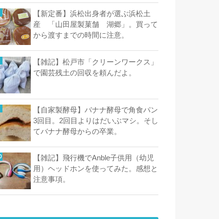
【新定番】浜松出身者が選ぶ浜松土
産 「山田屋製菓舗 湖郷」。買って
から渡すまでの時間に注意。
【雑記】松戸市「クリーンワークス」
で園芸残土の回収を頼んだよ。
【自家製酵母】バナナ酵母で角食パン
3回目。2回目よりはだいぶマシ。そし
てバナナ酵母からの卒業。
【雑記】飛行機でAnble子供用（幼児
用）ヘッドホンを使ってみた。感想と
注意事項。