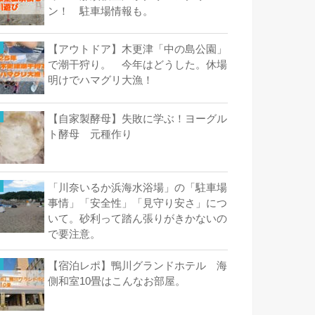
ン！ 駐車場情報も。
【アウトドア】木更津「中の島公園」
で潮干狩り。 今年はどうした。休場
明けでハマグリ大漁！
【自家製酵母】失敗に学ぶ！ヨーグル
ト酵母 元種作り
「川奈いるか浜海水浴場」の「駐車場
事情」「安全性」「見守り安さ」につ
いて。砂利って踏ん張りがきかないの
で要注意。
【宿泊レポ】鴨川グランドホテル 海
側和室10畳はこんなお部屋。