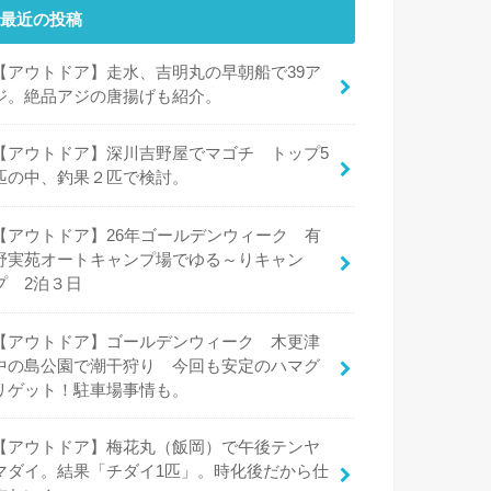
最近の投稿
【アウトドア】走水、吉明丸の早朝船で39ア
ジ。絶品アジの唐揚げも紹介。
【アウトドア】深川吉野屋でマゴチ トップ5
匹の中、釣果２匹で検討。
【アウトドア】26年ゴールデンウィーク 有
野実苑オートキャンプ場でゆる～りキャン
プ 2泊３日
【アウトドア】ゴールデンウィーク 木更津
中の島公園で潮干狩り 今回も安定のハマグ
リゲット！駐車場事情も。
【アウトドア】梅花丸（飯岡）で午後テンヤ
マダイ。結果「チダイ1匹」。時化後だから仕