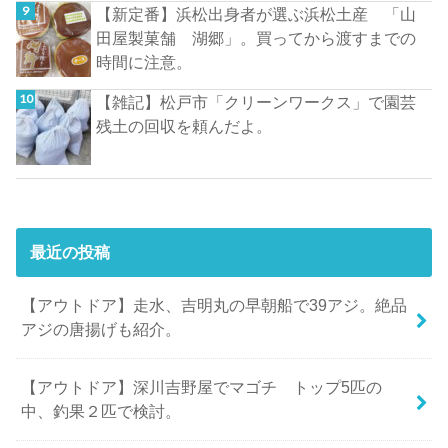
【新定番】浜松出身者が選ぶ浜松土産 「山
田屋製菓舗 湖郷」。買ってから渡すまでの
時間に注意。
【雑記】松戸市「クリーンワークス」で園芸
残土の回収を頼んだよ。
最近の投稿
【アウトドア】走水、吉明丸の早朝船で39アジ。絶品
アジの唐揚げも紹介。
【アウトドア】深川吉野屋でマゴチ トップ5匹の
中、釣果２匹で検討。