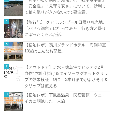
「安全性」「見守り安さ」について。砂利っ
て踏ん張りがきかないので要注意。
【旅行記】 クアラルンプール日帰り観光地、
「バドゥ洞窟」に行ってみた、行き方と帰り
にぼったくられた話。
【宿泊レポ】鴨川グランドホテル 海側和室
10畳はこんなお部屋。
【アウトドア】走水～猿島沖でビシアジ2月
自作4本針仕掛け＆ダイソーマグネットクリッ
プの効果検証 結果：3本針までがよさそう＆
クリップは使える！
【宿泊レポ】下風呂温泉 民宿菅原 ウニ・
イカに悶絶した一人旅