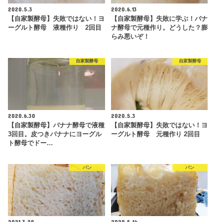
2020.5.3
2020.6.13
【自家製酵母】失敗ではない！ヨ
【自家製酵母】失敗に学ぶ！バナ
ーグルト酵母 液種作り 2回目
ナ酵母で元種作り。どうした？膨
らみ悪いぞ！
自家製酵母
自家製酵母
2020.6.30
2020.5.3
【自家製酵母】バナナ酵母で液種
【自家製酵母】失敗ではない！ヨ
3回目。皮つきバナナにヨーグル
ーグルト酵母 元種作り 2回目
ト酵母でドー…
パン
パン
2021.3.29
2020.5.14